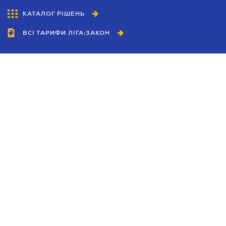
КАТАЛОГ РІШЕНЬ
ВСІ ТАРИФИ ЛІГА:ЗАКОН
Співробітництво
Агенти
Дилери
Політика конфіденційності
Умови використання сайту
Реклама
Блог
Новини компанії
Керівництва
Каталоги компаній
Теми в центрі уваги