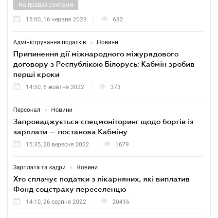
На правах реклами
15:00, 16 червня 2023
632
•
Адміністрування податків
Новини
Припинення дії міжнародного міжурядового
договору з Республікою Білорусь: Кабмін зробив
перші кроки
14:50, 6 жовтня 2022
373
•
Персонал
Новини
Запроваджується спецмоніторинг щодо боргів із
зарплати — постанова Кабміну
15:35, 20 вересня 2022
1679
•
Зарплата та кадри
Новини
Хто сплачує податки з лікарняних, які виплатив
Фонд соцстраху переселенцю
14:10, 26 серпня 2022
20416