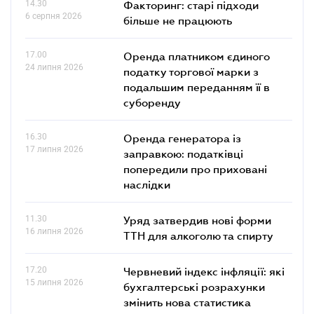
14.30
Факторинг: старі підходи
6 серпня 2026
більше не працюють
17.00
Оренда платником єдиного
24 липня 2026
податку торгової марки з
подальшим переданням її в
суборенду
16.30
Оренда генератора із
17 липня 2026
заправкою: податківці
попередили про приховані
наслідки
11.30
Уряд затвердив нові форми
16 липня 2026
ТТН для алкоголю та спирту
17.20
Червневий індекс інфляції: які
15 липня 2026
бухгалтерські розрахунки
змінить нова статистика