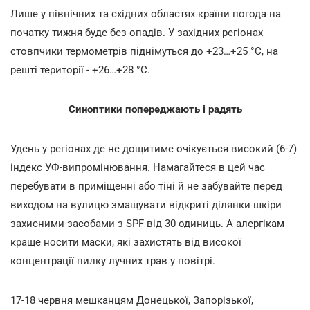
Лише у північних та східних областях країни погода на
початку тижня буде без опадів. У західних регіонах
стовпчики термометрів піднімуться до +23…+25 °С, на
решті території - +26…+28 °С.
Синоптики попереджають і радять
Удень у регіонах де не дощитиме очікується високий (6-7)
індекс УФ-випромінювання. Намагайтеся в цей час
перебувати в приміщенні або тіні й не забувайте перед
виходом на вулицю змащувати відкриті ділянки шкіри
захисними засобами з SPF від 30 одиниць. А алергікам
краще носити маски, які захистять від високої
концентрації пилку лучних трав у повітрі.
17-18 червня мешканцям Донецької, Запорізької,