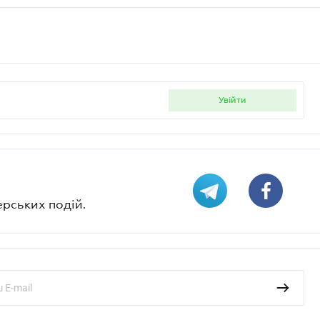
увійти
ерських подій.