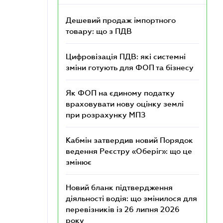
Дешевий продаж імпортного
товару: що з ПДВ
Цифровізація ПДВ: які системні
зміни готують для ФОП та бізнесу
Як ФОП на єдиному податку
враховувати нову оцінку землі
при розрахунку МПЗ
Кабмін затвердив новий Порядок
ведення Реєстру «Оберіг»: що це
змінює
Новий бланк підтвердження
діяльності водія: що змінилося для
перевізників із 26 липня 2026
року