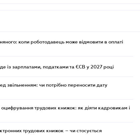
рняного: коли роботодавець може відмовити в оплаті
уде із зарплатами, податками та ЄСВ у 2027 році
ред звільненням: чи потрібно переносити дату
 оцифрування трудових книжок: як діяти кадровикам і
ктронних трудових книжок – чи стосується