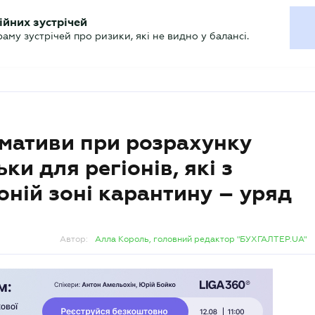
ХГАЛТЕРУ
ійних зустрічей
р
Актуально
му зустрічей про ризики, які не видно у балансі.
рмативи при розрахунку
ьки для регіонів, які з
оній зоні карантину – уряд
Автор:
Алла Король, головний редактор "БУХГАЛТЕР.UA"