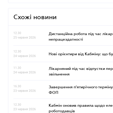
Схожі новини
12.30
Дистанційна робота під час ліка
25 червня 2026
непрацездатності
12.30
Нові орієнтири від Кабміну: що б
24 червня 2026
11.30
Лікарняний під час відпустки пе
24 червня 2026
звільнення
16.30
Завершення п'ятирічного терміну
23 червня 2026
ФОП
12.30
Кабмін оновив правила щодо еле
23 червня 2026
роботодавців