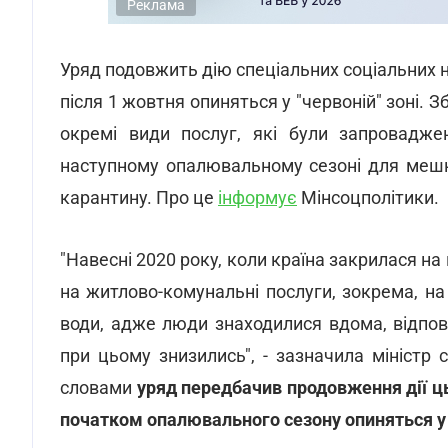
Реклама
Уряд подовжить дію спеціальних соціальних но
після 1 жовтня опиняться у "червоній" зоні. З
окремі види послуг, які були запровадже
наступному опалювальному сезоні для мешкан
карантину. Про це
інформує
Мінсоцполітики.
"Навесні 2020 року, коли країна закрилася на
на житлово-комунальні послуги, зокрема, на 
води, адже люди знаходилися вдома, відпові
при цьому знизились", - зазначила міністр 
словами
уряд передбачив продовження дії цьо
початком опалювального сезону опиняться у "