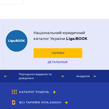
Національний юридичний
Liga:BOOK
каталог України
ТАРИФИ
ДЕТАЛЬНІШЕ
Періодичні видання та
Академія
довідники
ЮРИСТ&ЗАКОН
АКАДЕМІЯ ЛІГА:ЗАКОН
КАТАЛОГ РІШЕНЬ
БУХГАЛТЕР&ЗАКОН
ВСІ ТАРИФИ ЛІГА:ЗАКОН
ВІСНИК МСФЗ