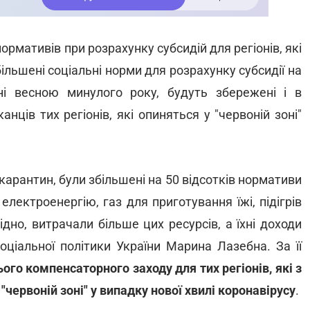
рмативів при розрахунку субсидій для регіонів, які
більшені соціальні норми для розрахунку субсидії на
ні весною минулого року, будуть збережені і в
ців тих регіонів, які опиняться у "червоній зоні"
 карантин, були збільшені на 50 відсотків нормативи
електроенергію, газ для приготування їжі, підігрів
дно, витрачали більше цих ресурсів, а їхні доходи
соціальної політики України Марина Лазебна. За її
го компенсаторного заходу для тих регіонів, які з
червоній зоні" у випадку нової хвилі коронавірусу
.