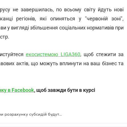
русу не завершилась, по всьому світу йдуть нові
анці регіонів, які опиняться у "червоній зоні",
и у вигляді збільшення соціальних нормативів при
стр.
ристуйтеся
екосистемою LIGA360
, щоб стежити за
вових актів, що можуть вплинути на ваш бізнес та
нку в Facebook
, щоб завжди бути в курсі
Спеціальні соціальні нормативи при розрахунку субсидій будуть діяти тільки для регіонів, які з жовтня опиняться у червоній зоні карантину – уряд