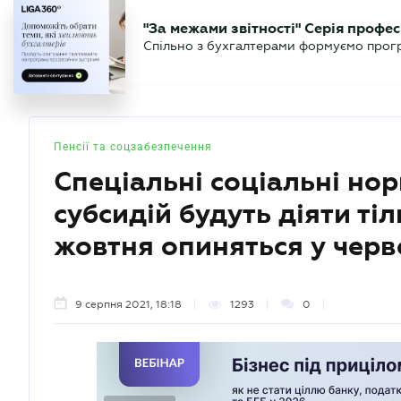
БІЗНЕСУ
ЮРИСТУ
БУ
"За межами звітності" Серія профес
БУХГАЛТЕР
Новини
Аналітика
Календа
Спільно з бухгалтерами формуємо програ
.UA
Пенсії та соцзабезпечення
Спеціальні соціальні но
субсидій будуть діяти тіл
жовтня опиняться у черв
9 серпня 2021, 18:18
1293
0