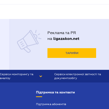
Реклама та PR
ligazakon.net
на
ТАРИФИ
Сервіси моніторингу та
Сервіси електронної звітності та
аналізу
документообігу
CONTR AGENT
Liga:REPORT
Підтримка та контакти
SMS-МАЯК
VERDICTUM
Підтримка абонентів