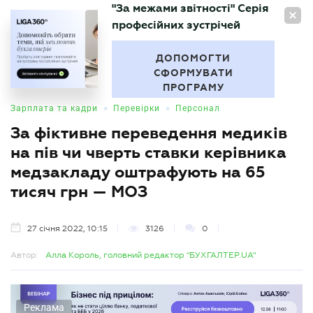
"За межами звітності" Серія
UA
професійних зустрічей
БУХГАЛТЕР
.UA
ДОПОМОГТИ
СФОРМУВАТИ
ПРОГРАМУ
•
•
Зарплата та кадри
Перевірки
Персонал
За фіктивне переведення медиків
на пів чи чверть ставки керівника
медзакладу оштрафують на 65
тисяч грн — МОЗ
27 січня 2022, 10:15
3126
0
Автор:
Алла Король, головний редактор "БУХГАЛТЕР.UA"
Реклама