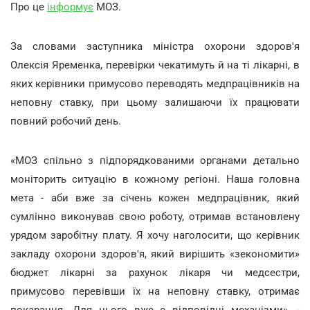
Про це
інформує
МОЗ.
За словами заступника міністра охорони здоров'я
Олексія Яременка, перевірки чекатимуть й на ті лікарні, в
яких керівники примусово переводять медпрацівників на
неповну ставку, при цьому залишаючи їх працювати
повний робочий день.
«МОЗ спільно з підпорядкованими органами детально
моніторить ситуацію в кожному регіоні. Наша головна
мета - аби вже за січень кожен медпрацівник, який
сумлінно виконував свою роботу, отримав встановлену
урядом заробітну плату. Я хочу наголосити, що керівник
закладу охорони здоров'я, який вирішить «зекономити»
бюджет лікарні за рахунок лікаря чи медсестри,
примусово перевівши їх на неповну ставку, отримає
покарання. Для цього вже є відповідні механізми», -