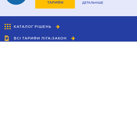
ТАРИФИ
ДЕТАЛЬНІШЕ
КАТАЛОГ РІШЕНЬ
ВСІ ТАРИФИ ЛІГА:ЗАКОН
Співробітництво
Агенти
Дилери
Політика конфіденційності
Умови використання сайту
Реклама
Блог
Новини компанії
Керівництва