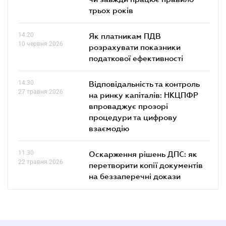
трьох років
14.20
Як платникам ПДВ
10 червня 2026
розрахувати показники
податкової ефективності
14.30
Відповідальність та контроль
27 травня 2026
на ринку капіталів: НКЦПФР
впроваджує прозорі
процедури та цифрову
взаємодію
11.30
Оскарження рішень ДПС: як
22 травня 2026
перетворити копії документів
на беззаперечні докази