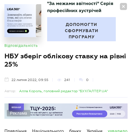
"За межами звітності" Серія
UA
професійних зустрічей
БУХГАЛТЕР
.UA
ДОПОМОГТИ
СФОРМУВАТИ
ПРОГРАМУ
Відповідальність
НБУ зберіг облікову ставку на рівні
25%
22 липня 2022, 09:55
241
0
Автор:
Алла Король, головний редактор "БУХГАЛТЕР.UA"
Реклама
Правління Національного банку України
ухвалило