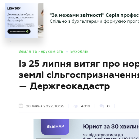
БІЗНЕСУ
ЮРИСТУ
БУ
"За межами звітності" Серія профес
БУХГАЛТЕР
Новини
Аналітика
Календа
Спільно з бухгалтерами формуємо програ
.UA
•
Земля та нерухомість
Бухоблік
Із 25 липня витяг про н
землі сільгоспризначенн
— Держгеокадастр
28 липня 2022, 10:35
4019
0