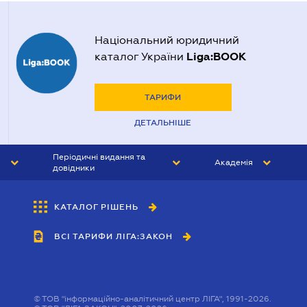
Національний юридичний
Liga:BOOK
каталог України
ТАРИФИ
ДЕТАЛЬНІШЕ
Періодичні видання та
Академія
довідники
ЮРИСТ&ЗАКОН
АКАДЕМІЯ ЛІГА:ЗАКОН
КАТАЛОГ РІШЕНЬ
БУХГАЛТЕР&ЗАКОН
ВСІ ТАРИФИ ЛІГА:ЗАКОН
ВІСНИК МСФЗ
ІНТЕРБУХ
ОСОБИСТИЙ ЕКСПЕРТ
©
ТОВ "інформаційно-аналітичний центр ЛІГА", 1991-2026.