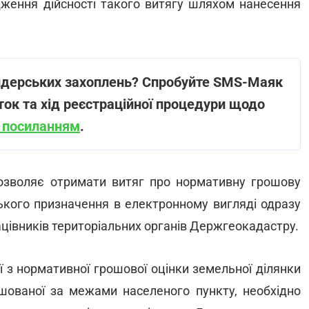
дження дійсності такого витягу шляхом нанесення
ейдерських захоплень? Спробуйте SMS-Маяк
ток та хід реєстраційної процедури щодо
а посиланням
.
озволяє отримати витяг про нормативну грошову
ського призначення в електронному вигляді одразу
рацівників територіальних органів Держгеокадастру.
ї з нормативної грошової оцінки земельної ділянки
ашованої за межами населеного пункту, необхідно