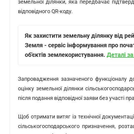
земельної ділянки, яка передбачає підтвер
відповідного QR-коду.
Як захистити земельну ділянку від р
Земля - сервіс інформування про поча
об'єктів землекористування.
Деталі з
Запровадження зазначеного функціоналу д
оцінку земельної ділянки сільськогосподар
після подання відповідної заяви без участі п
Щоб отримати витяг із технічної документаці
сільськогосподарського призначення, розт