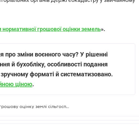
и нормативної грошової оцінки земель
».
я про зміни воєнного часу? У рішенні
ня й бухобліку, особливості подання
 в зручному форматі й систематизовано.
ійною ціною
.
Із 25 липня витяг про нормативну грошову оцінку землі сільгоспризначення формується автоматично — Держгеокадастр