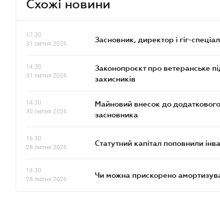
Схожі новини
17.30
Засновник, директор і гіг-спеціалі
31 липня 2026
14.30
Законопроєкт про ветеранське пі
31 липня 2026
захисників
14.30
Майновий внесок до додаткового 
30 липня 2026
засновника
16.30
Статутний капітал поповнили інв
28 липня 2026
14.30
Чи можна прискорено амортизуват
28 липня 2026