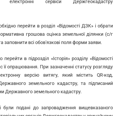
електронні сервіси Держгеокадастру
обхідно перейти в розділ «Відомості ДЗК» і обрати
Нормативна грошова оцінка земельної ділянки (с/г
а заповнити всі обов'язкові поля форми заяви.
 перейти в підрозділ «Історія» розділу «Відомості
с її опрацювання. При зазначенні статусу розгляду
ктронну версію витягу, який містить QR-код,
ержавного земельного кадастру, та підписаний
ми Державного земельного кадастру.
і були подані до запровадження вищевказаного
риторіальних органів Держгеокадастру у звичайному