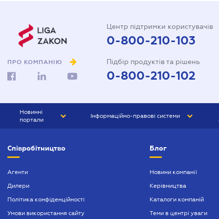
Центр підтримки користувачів
0-800-210-103
Підбір продуктів та рішень
ПРО КОМПАНІЮ
0-800-210-102
Новинні
Інформаційно-правові системи
портали
ЮРЛІГА
Право України
Співробітництво
Блог
БІЗНЕС
ГРАНД
БУХГАЛТЕР.ua
ПРАЙМ
Агенти
Новини компанії
Дилери
Керівництва
БУХГАЛТЕР ПРОФ
Політика конфіденційності
Каталоги компаній
ЮРИСТ ПРОФ
Умови використання сайту
Теми в центрі уваги