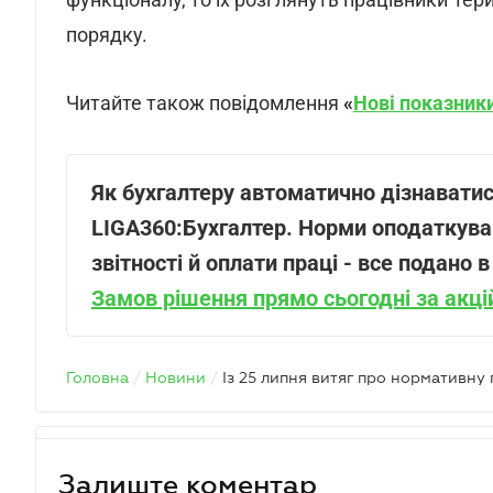
порядку.
Читайте також повідомлення
«
Нові показник
Як бухгалтеру автоматично дізнаватис
LIGA360:Бухгалтер. Норми оподаткуван
звітності й оплати праці - все подано
Замов рішення прямо сьогодні за акц
Головна
/
Новини
/
Залиште коментар