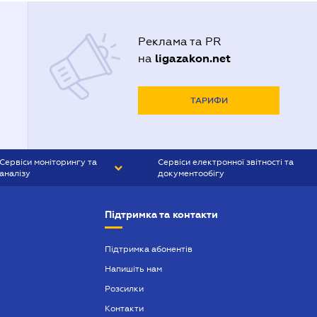
Реклама та PR
ligazakon.net
на
ТАРИФИ
Сервіси моніторингу та
Сервіси електронної звітності та
аналізу
документообігу
CONTR AGENT
Liga:REPORT
Підтримка та контакти
SMS-МАЯК
VERDICTUM
Підтримка абонентів
Напишіть нам
SEMANTRUM
Розсилки
SMS-МАЯК ІПОТЕКА
Контакти