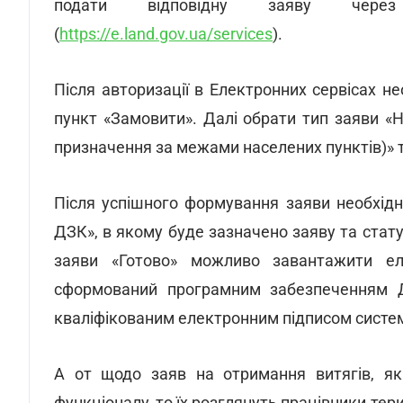
подати відповідну заяву через 
(
https://e.land.gov.ua/services
).
Після авторизації в Електронних сервісах не
пункт «Замовити». Далі обрати тип заяви «
призначення за межами населених пунктів)» т
Після успішного формування заяви необхідно
ДЗК», в якому буде зазначено заяву та стату
заяви «Готово» можливо завантажити еле
сформований програмним забезпеченням Д
кваліфікованим електронним підписом систе
А от щодо заяв на отримання витягів, як
функціоналу, то їх розглянуть працівники те