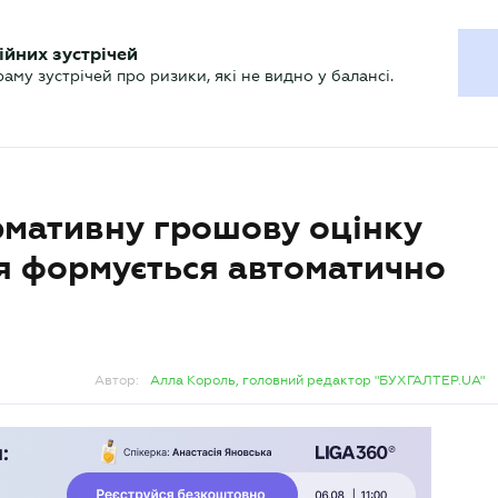
ХГАЛТЕРУ
ійних зустрічей
р
Актуально
му зустрічей про ризики, які не видно у балансі.
ормативну грошову оцінку
я формується автоматично
Автор:
Алла Король, головний редактор "БУХГАЛТЕР.UA"