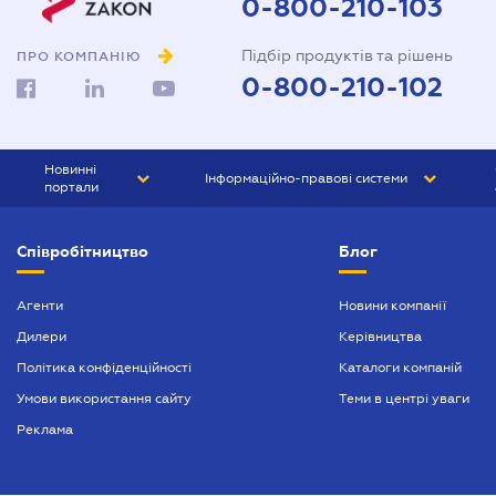
0-800-210-103
Підбір продуктів та рішень
ПРО КОМПАНІЮ
0-800-210-102
Новинні
Інформаційно-правові системи
портали
ЮРЛІГА
Право України
Співробітництво
Блог
БІЗНЕС
ГРАНД
БУХГАЛТЕР.ua
ПРАЙМ
Агенти
Новини компанії
Дилери
Керівництва
БУХГАЛТЕР ПРОФ
Політика конфіденційності
Каталоги компаній
ЮРИСТ ПРОФ
Умови використання сайту
Теми в центрі уваги
ЮРИСТ
Реклама
ПІДПРИЄМЕЦЬ