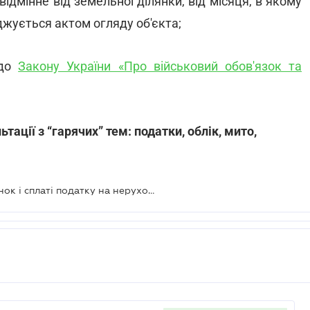
дмінне від земельної ділянки, від місяця, в якому
джується актом огляду об'єкта;
 до
Закону України «Про військовий обов'язок та
тації з “гарячих” тем: податки, облік, мито,
Зміни щодо військового обліку жінок і сплаті податку на нерухомість — Рада прийняла закони