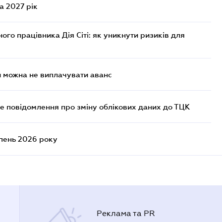
а 2027 рік
го працівника Дія Сіті: як уникнути ризиків для
и можна не виплачувати аванс
е повідомлення про зміну облікових даних до ТЦК
ипень 2026 року
Реклама та PR