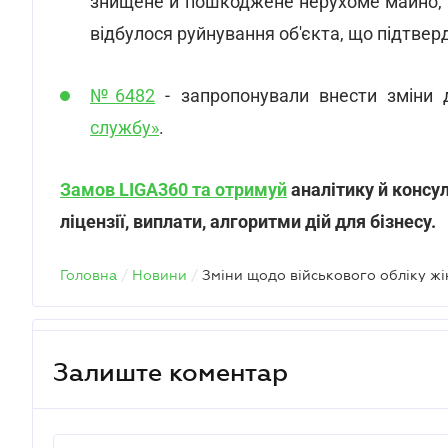
знищене й пошкоджене нерухоме майно, ві
відбулося руйнування об'єкта, що підтвер
№6482
- запропонували внести зміни
службу»
.
Замов LIGA360 та отримуй
аналітику й консуль
ліцензії, виплати, алгоритми дій для бізнесу.
Головна
/
Новини
/
Залиште коментар