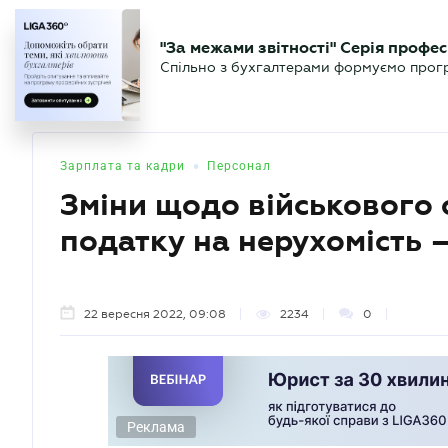
БІЗНЕСУ
ЮРИСТУ
БУ
"За межами звітності" Серія профес
БУХГАЛТЕР
Новини
Аналітика
Календа
Спільно з бухгалтерами формуємо програ
.UA
•
Зарплата та кадри
Персонал
Зміни щодо військового о
податку на нерухомість 
22 вересня 2022, 09:08
2234
0
Реклама