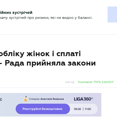
ХГАЛТЕРУ
ійних зустрічей
р
Актуально
му зустрічей про ризики, які не видно у балансі.
бліку жінок і сплаті
— Рада прийняла закони
Автор:
Компанія "ЛІГА:ЗАКОН"