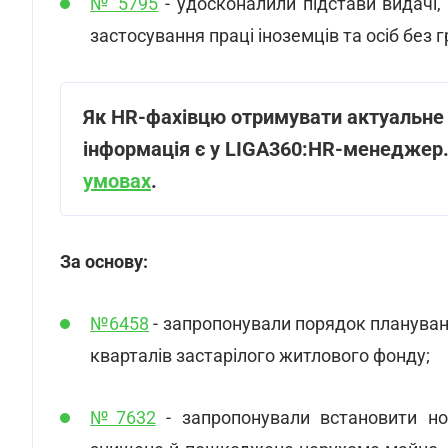
№ 5795
- удосконалили підстави видачі,
застосування праці іноземців та осіб без 
Як HR-фахівцю отримувати актуальне 
інформація є у LIGA360:HR-менеджер
умовах
.
За основу:
№6458
- запропонували порядок плануванн
кварталів застарілого житлового фонду;
№7632
- запропонували встановити но