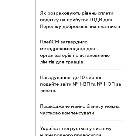
Як розраховують рівень сплати
податку на прибуток і ПДВ для
Переліку добросовісних платників
ПлейСіті затвердило
методрекомендації для
організаторів по встановленю
лімітів для гравців
Нагадування: до 10 серпня
подайте звіти № 1-ВП та № 1-ОП за
липень
Пошкоджене майно бізнесу можна
частково компенсувати
Україна інтегрується у систему
міжнародного правосуддя