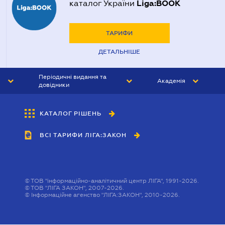
Liga:BOOK
каталог України
ТАРИФИ
ДЕТАЛЬНІШЕ
Періодичні видання та
Академія
довідники
ЮРИСТ&ЗАКОН
АКАДЕМІЯ ЛІГА:ЗАКОН
КАТАЛОГ РІШЕНЬ
БУХГАЛТЕР&ЗАКОН
ВСІ ТАРИФИ ЛІГА:ЗАКОН
ВІСНИК МСФЗ
ІНТЕРБУХ
ОСОБИСТИЙ ЕКСПЕРТ
©
ТОВ "інформаційно-аналітичний центр ЛІГА", 1991-2026.
©
ТОВ "ЛІГА ЗАКОН", 2007-2026.
©
Інформаційне агенство "ЛІГА:ЗАКОН", 2010-2026.