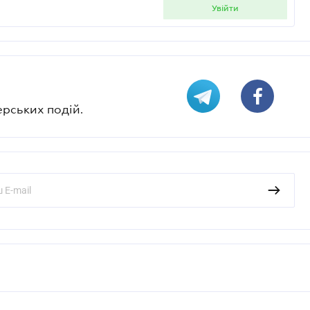
увійти
ерських подій.