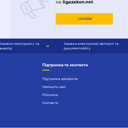
ligazakon.net
на
ТАРИФИ
Сервіси моніторингу та
Сервіси електронної звітності та
аналізу
документообігу
CONTR AGENT
Liga:REPORT
Підтримка та контакти
SMS-МАЯК
VERDICTUM
Підтримка абонентів
Напишіть нам
SEMANTRUM
Розсилки
SMS-МАЯК ІПОТЕКА
Контакти