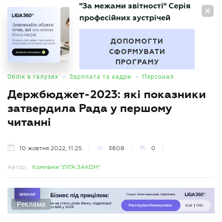
"За межами звітності" Серія
UA
професійних зустрічей
БУХГАЛТЕР
.UA
ДОПОМОГТИ
СФОРМУВАТИ
ПРОГРАМУ
•
•
Облік в галузях
Зарплата та кадри
Персонал
Держбюджет-2023: які показники
затвердила Рада у першому
читанні
10 жовтня 2022, 11:25
3808
0
Автор:
Компанія "ЛІГА:ЗАКОН"
Реклама