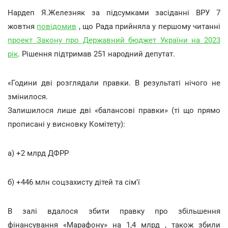
Нардеп Я.Железняк за підсумками засіданні ВРУ 7
жовтня
повідомив
, що Рада прийняла у першому читанні
проект Закону про Державний бюджет України на 2023
рік
. Рішення підтримав 251 народний депутат.
«Години дві розглядали правки. В результаті нічого не
змінилося.
Залишилося лише дві «балансові правки» (ті що прямо
прописані у висновку Комітету):
а) +2 млрд ДФРР
б) +446 млн соцзахисту дітей та сім'ї
В залі вдалося збити правку про збільшення
фінансування «Марафону» на 1,4 млрд , також збили