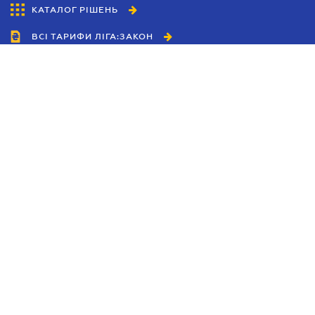
КАТАЛОГ РІШЕНЬ
ВСІ ТАРИФИ ЛІГА:ЗАКОН
Співробітництво
Агенти
Дилери
Політика конфіденційності
Умови використання сайту
Реклама
Блог
Новини компанії
Керівництва
Каталоги компаній
Теми в центрі уваги