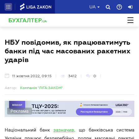
UA
БУХГАЛТЕР
.UA
НБУ повідомив, як працюватимуть
банки під час масованих ракетних
ударів
11 жовтня 2022, 09:15
3412
0
Автор:
Компанія "ЛІГА:ЗАКОН"
Реклама
Національний банк
зазначив,
що банківська система
України працює безперебійно, попри масовані ракетні