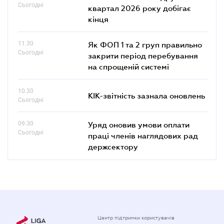
Сьогодні
квартал 2026 року добігає
кінця
11.30
Як ФОП 1 та 2 груп правильно
Сьогодні
закрити період перебування
на спрощеній системі
10.30
КІК-звітність зазнала оновлень
Сьогодні
09.30
Уряд оновив умови оплати
Сьогодні
праці членів наглядових рад
держсектору
Центр підтримки користувачів