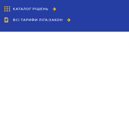
КАТАЛОГ РІШЕНЬ
ВСІ ТАРИФИ ЛІГА:ЗАКОН
Співробітництво
Агенти
Дилери
Політика конфіденційності
Умови використання сайту
Реклама
Блог
Новини компанії
Керівництва
Каталоги компаній
Теми в центрі уваги