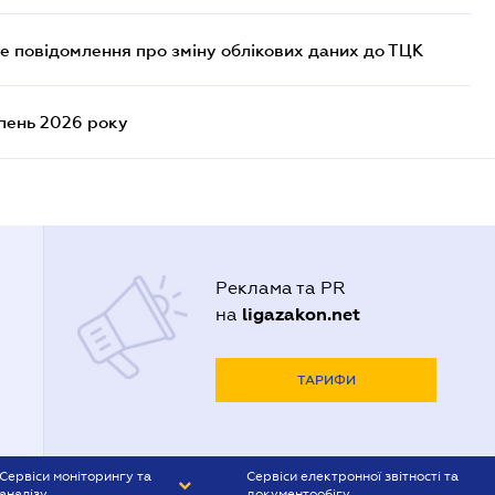
е повідомлення про зміну облікових даних до ТЦК
ипень 2026 року
Реклама та PR
ligazakon.net
на
ТАРИФИ
Сервіси моніторингу та
Сервіси електронної звітності та
аналізу
документообігу