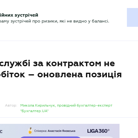
ХГАЛТЕРУ
ійних зустрічей
р
Актуально
му зустрічей про ризики, які не видно у балансі.
 службі за контрактом не
обіток – оновлена позиція
Автор:
Микола Кирильчук, провідний бухгалтер-експерт
"Бухгалтер.UA"