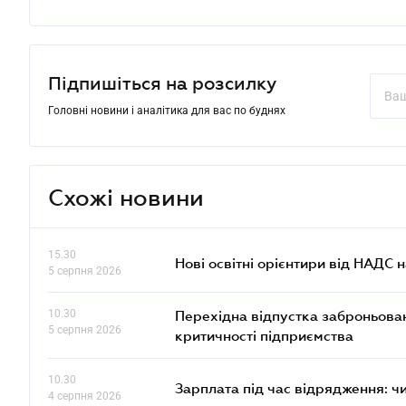
Підпишіться на розсилку
Головні новини і аналітика для вас по буднях
Схожі новини
15.30
Нові освітні орієнтири від НАДС н
5 серпня 2026
10.30
Перехідна відпустка заброньовано
5 серпня 2026
критичності підприємства
10.30
Зарплата під час відрядження: ч
4 серпня 2026