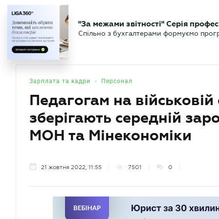
БІЗНЕСУ
ЮРИСТУ
БУ
"За межами звітності" Серія профес
БУХГАЛТЕР
Новини
Аналітика
Календа
Спільно з бухгалтерами формуємо програ
.UA
•
Зарплата та кадри
Персонал
Педагогам на військовій
зберігають середній зар
МОН та Мінекономіки
21 жовтня 2022, 11:55
7501
0