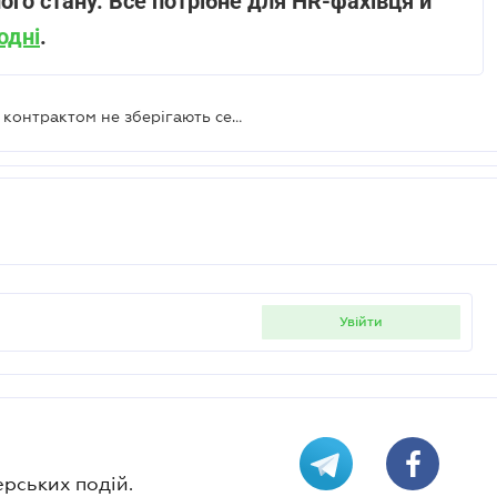
ого стану. Все потрібне для HR-фахівця й
одні
.
Педагогам на військовій службі за контрактом не зберігають середній заробіток – оновлена позиція МОН та Мінекономіки
увійти
ерських подій.