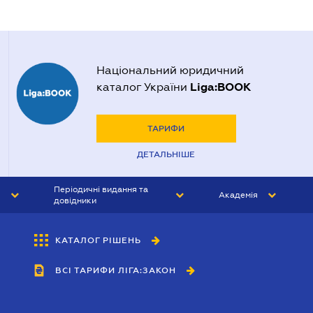
Національний юридичний
Liga:BOOK
каталог України
ТАРИФИ
ДЕТАЛЬНІШЕ
Періодичні видання та
Академія
довідники
ЮРИСТ&ЗАКОН
АКАДЕМІЯ ЛІГА:ЗАКОН
КАТАЛОГ РІШЕНЬ
БУХГАЛТЕР&ЗАКОН
ВСІ ТАРИФИ ЛІГА:ЗАКОН
ВІСНИК МСФЗ
ІНТЕРБУХ