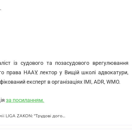
.
аліст із судового та позасудового врегулювання
ого права НААУ, лектор у Вищій школі адвокатури,
фікований експерт в організаціях IMI, ADR, WMO.
ція
за посиланням.
Запрошуємо на вебінар від Академії LIGA ZAKON: "Трудові договори та оплата праці"