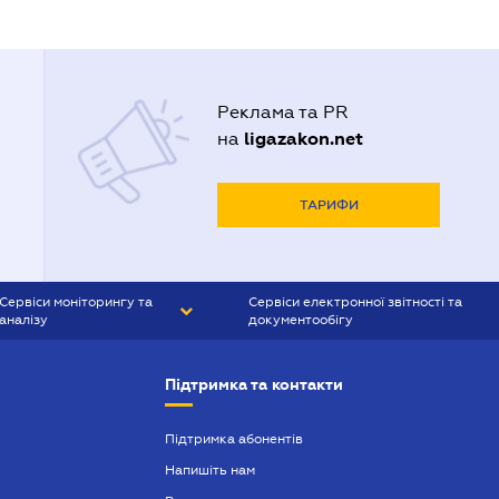
Реклама та PR
ligazakon.net
на
ТАРИФИ
Сервіси моніторингу та
Сервіси електронної звітності та
аналізу
документообігу
CONTR AGENT
Liga:REPORT
Підтримка та контакти
SMS-МАЯК
VERDICTUM
Підтримка абонентів
Напишіть нам
SEMANTRUM