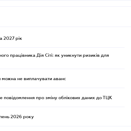
а 2027 рік
го працівника Дія Сіті: як уникнути ризиків для
и можна не виплачувати аванс
е повідомлення про зміну облікових даних до ТЦК
ипень 2026 року