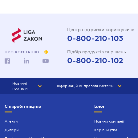
Центр підтримки користувачів
0-800-210-103
Підбір продуктів та рішень
ПРО КОМПАНІЮ
0-800-210-102
Новинні
Інформаційно-правові системи
портали
ЮРЛІГА
Право України
Співробітництво
Блог
БІЗНЕС
ГРАНД
БУХГАЛТЕР.ua
ПРАЙМ
Агенти
Новини компанії
Дилери
Керівництва
БУХГАЛТЕР ПРОФ