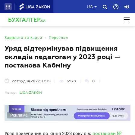
UA
БУХГАЛТЕР
.UA
•
Зарплата та кадри
Персонал
Уряд відтермінував підвищення
окладів педагогам у 2023 році —
постанова Кабміну
22 грудня 2022, 13:35
6928
0
Автор:
LIGA ZAKON
Реклама
Уряд призупинив до кінця 2023 року дію
постанови №