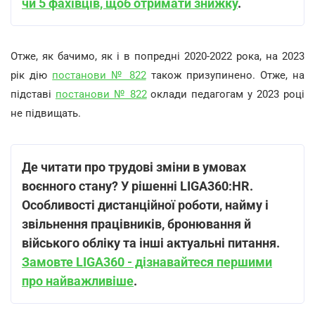
чи 5 фахівців, щоб отримати знижку
.
Отже, як бачимо, як і в попредні 2020-2022 рока, на 2023
рік дію
постанови № 822
також призупинено. Отже, на
підставі
постанови № 822
оклади педагогам у 2023 році
не підвищать.
Де читати про трудові зміни в умовах
воєнного стану? У рішенні LIGA360:HR.
Особливості дистанційної роботи, найму і
звільнення працівників, бронювання й
війського обліку та інші актуальні питання.
Замовте LIGA360 - дізнавайтеся першими
про найважливіше
.