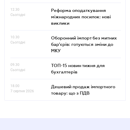
12.30
Реформа оподаткування
Сьогодні
міжнародних посилок: нові
виклики
10.30
Оборонний імпорт без митних
Сьогодні
бар'єрів: готуються зміни до
МКУ
09.30
ТОП-15 новин тижня для
Сьогодні
бухгалтерів
18.00
Дешевий продаж імпортного
7 серпня 2026
товару: що з ПДВ