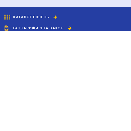
КАТАЛОГ РІШЕНЬ
ВСІ ТАРИФИ ЛІГА:ЗАКОН
Співробітництво
Агенти
Дилери
Політика конфіденційності
Умови використання сайту
Реклама
Блог
Новини компанії
Керівництва
Каталоги компаній