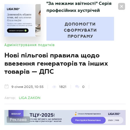
"За межами звітності" Серія
UA
професійних зустрічей
БУХГАЛТЕР
.UA
ДОПОМОГТИ
СФОРМУВАТИ
ПРОГРАМУ
Адміністрування податків
Нові пільгові правила щодо
ввезення генераторів та інших
товарів — ДПС
9 січня 2023, 10:55
1821
0
Автор:
LIGA ZAKON
Реклама