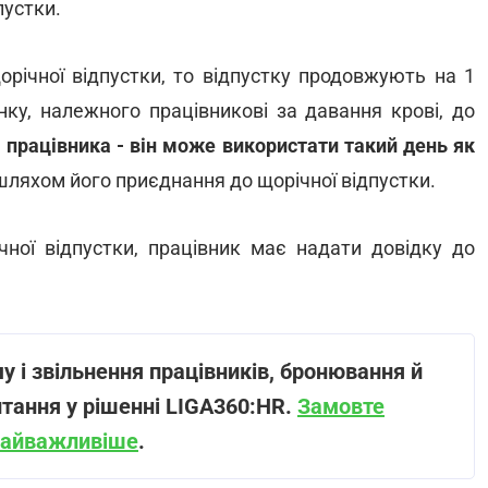
пустки.
орічної відпустки, то відпустку продовжують на 1
ку, належного працівникові за давання крові, до
м працівника - він може використати такий день як
ляхом його приєднання до щорічної відпустки.
ої відпустки, працівник має надати довідку до
у і звільнення працівників, бронювання й
питання у рішенні LIGA360:HR.
Замовте
 найважливіше
.