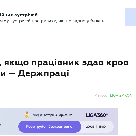
ХГАЛТЕРУ
ійних зустрічей
р
Актуально
му зустрічей про ризики, які не видно у балансі.
 якщо працівник здав кров
тки – Держпраці
Автор:
LIGA ZAKON