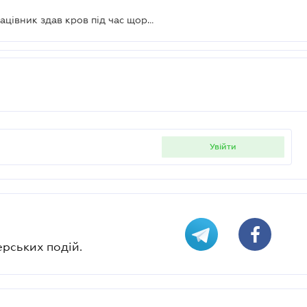
Що робити роботодавцю, якщо працівник здав кров під час щорічної відпустки – Держпраці
увійти
ерських подій.