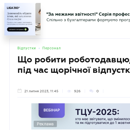
БІЗНЕСУ
ЮРИСТУ
БУ
"За межами звітності" Серія профес
БУХГАЛТЕР
Новини
Аналітика
Календа
Спільно з бухгалтерами формуємо програ
.UA
•
Відпустки
Персонал
Що робити роботодавцю,
під час щорічної відпус
21 липня 2023, 11:45
926
0
Реклама