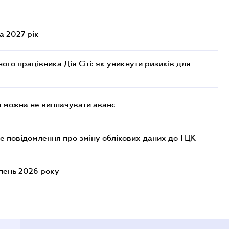
а 2027 рік
го працівника Дія Сіті: як уникнути ризиків для
и можна не виплачувати аванс
е повідомлення про зміну облікових даних до ТЦК
ипень 2026 року