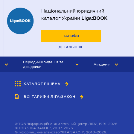
Національний юридичний
Liga:BOOK
каталог України
ТАРИФИ
ДЕТАЛЬНІШЕ
Періодичні видання та
Академія
довідники
ЮРИСТ&ЗАКОН
АКАДЕМІЯ ЛІГА:ЗАКОН
КАТАЛОГ РІШЕНЬ
БУХГАЛТЕР&ЗАКОН
ВСІ ТАРИФИ ЛІГА:ЗАКОН
ВІСНИК МСФЗ
ІНТЕРБУХ
ОСОБИСТИЙ ЕКСПЕРТ
©
ТОВ "інформаційно-аналітичний центр ЛІГА", 1991-2026.
©
ТОВ "ЛІГА ЗАКОН", 2007-2026.
©
Інформаційне агенство "ЛІГА:ЗАКОН", 2010-2026.