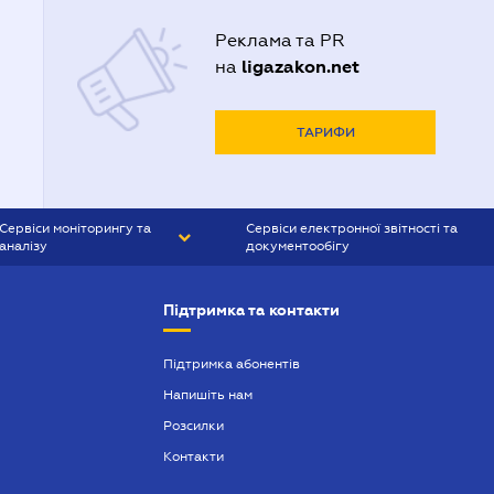
Реклама та PR
ligazakon.net
на
ТАРИФИ
Сервіси моніторингу та
Сервіси електронної звітності та
аналізу
документообігу
CONTR AGENT
Liga:REPORT
Підтримка та контакти
SMS-МАЯК
VERDICTUM
Підтримка абонентів
Напишіть нам
SEMANTRUM
Розсилки
SMS-МАЯК ІПОТЕКА
Контакти