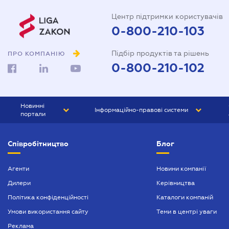
Центр підтримки користувачів
0-800-210-103
Підбір продуктів та рішень
ПРО КОМПАНІЮ
0-800-210-102
Новинні
Інформаційно-правові системи
портали
ЮРЛІГА
Право України
Співробітництво
Блог
БІЗНЕС
ГРАНД
БУХГАЛТЕР.ua
ПРАЙМ
Агенти
Новини компанії
Дилери
Керівництва
БУХГАЛТЕР ПРОФ
Політика конфіденційності
Каталоги компаній
ЮРИСТ ПРОФ
Умови використання сайту
Теми в центрі уваги
ЮРИСТ
Реклама