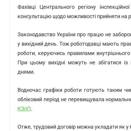
Фахівці Центрального регіону інспекційно
консультацію щодо можливості прийняти на р
Законодавство України про працю не заборо
у вихiдний день. Тож роботодавці мають пра
роботи, керуючись правилами внутрішнього
При цьому вихiднi можуть не збiгатися iз
днями.
Водночас графiки роботи готують таким чи
обліковий перiод не перевищувала нормального
КЗпП
.
Отже, трудовий договір можна укладати як у бу