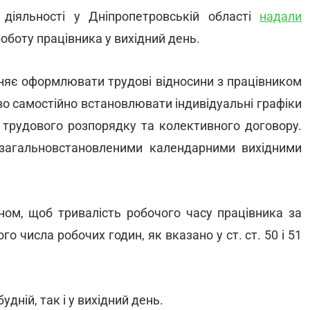
ї діяльності у Дніпропетровській області
надали
оботу працівника у вихідний день.
няє оформлювати трудовi вiдносини з працiвником
во самостiйно встановлювати iндивiдуальнi графiки
 трудового розпорядку та колективного договору.
 загальновстановленими календарними вихiдними
ном, щоб тривалiсть робочого часу працівника за
 числа робочих годин, як вказано у ст. ст. 50 i 51
дній, так і у вихідний день.