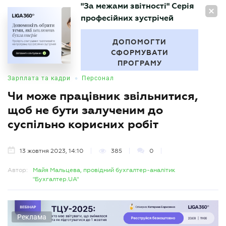
"За межами звітності" Серія
UA
професійних зустрічей
БУХГАЛТЕР
.UA
ДОПОМОГТИ
СФОРМУВАТИ
ПРОГРАМУ
•
Зарплата та кадри
Персонал
Чи може працівник звільнитися,
щоб не бути залученим до
суспільно корисних робіт
13 жовтня 2023, 14:10
385
0
Автор:
Майя Мальцева, провідний бухгалтер-аналітик
"Бухгалтер.UA"
Реклама