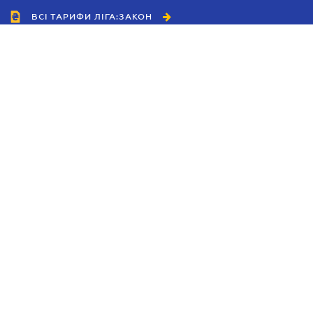
ВСІ ТАРИФИ ЛІГА:ЗАКОН
Співробітництво
Агенти
Дилери
Політика конфіденційності
Умови використання сайту
Реклама
Блог
Новини компанії
Керівництва
Каталоги компаній
Теми в центрі уваги
Підтримка та контакти