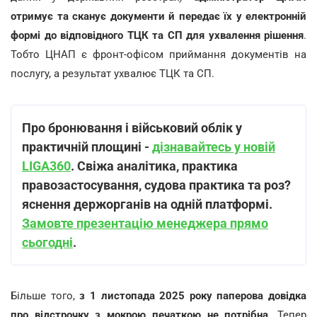
отримує та сканує документи й передає їх у електронній
формі до відповідного ТЦК та СП для ухвалення рішення
.
Тобто ЦНАП є фронт-офісом приймання документів на
послугу, а результат ухвалює ТЦК та СП.
Про бронювання і військовий облік у
практичній площині -
дізнавайтесь у новій
LIGA360
. Свіжа аналітика, практика
правозастосування, судова практика та роз?
яснення держорганів на одній платформі.
Замовте презентацію менеджера прямо
сьогодні
.
Більше того,
з 1 листопада 2025 року паперова довідка
про відстрочку з мокрою печаткою не потрібна
. Тепер