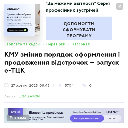
"За межами звітності" Серія
UA
професійних зустрічей
БУХГАЛТЕР
.UA
ДОПОМОГТИ
СФОРМУВАТИ
ПРОГРАМУ
•
•
Зарплата та кадри
Перевірки
Персонал
КМУ змінив порядок оформлення і
продовження відстрочок – запуск
е-ТЦК
27 жовтня 2025, 09:45
5704
0
Автор:
LIGA ZAKON
Реклама