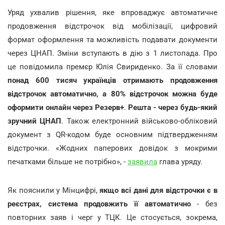
Уряд ухвалив рішення, яке впроваджує автоматичне
продовження відстрочок від мобілізації, цифровий
формат оформлення та можливість подавати документи
через ЦНАП. Зміни вступають в дію з 1 листопада. Про
це повідомила премєр Юлія Свириденко. За її словами
понад 600 тисяч українців отримають продовження
відстрочок автоматично, а 80% відстрочок можна буде
оформити онлайн через Резерв+
.
Решта - через будь-який
зручний ЦНАП
. Також електронний військово-обліковий
документ з QR-кодом буде основним підтвердженням
відстрочки. «Жодних паперових довідок з мокрими
печатками більше не потрібно», -
заявила
глава уряду.
Як пояснили у Мінцифрі,
якщо всі дані для відстрочки є в
реєстрах, система продовжить її автоматично
- без
повторних заяв і черг у ТЦК. Це стосується, зокрема,