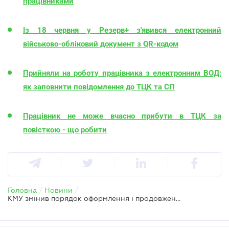
працівниками
Із 18 червня у Резерв+ з'явився електронний
військово-обліковий документ з QR-кодом
Прийняли на роботу працівника з електронним ВОД:
як заповнити повідомлення до ТЦК та СП
Працівник не може вчасно прибути в ТЦК за
повісткою - що робити
Головна
/
Новини
/
КМУ змінив порядок оформлення і продовження відстрочок – запуск е-ТЦК