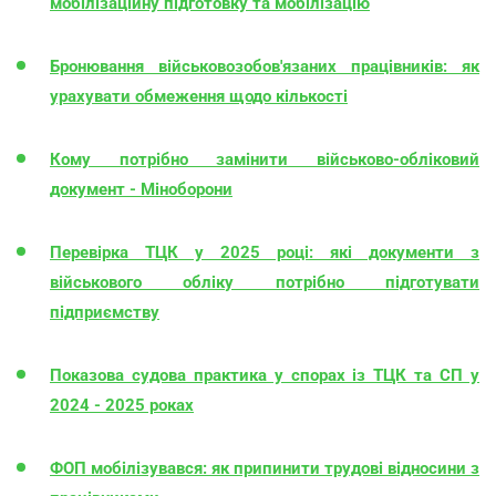
мобілізаційну підготовку та мобілізацію
Бронювання військовозобов'язаних працівників: як
урахувати обмеження щодо кількості
Кому потрібно замінити військово-обліковий
документ - Міноборони
Перевірка ТЦК у 2025 році: які документи з
військового обліку потрібно підготувати
підприємству
Показова судова практика у спорах із ТЦК та СП у
2024 - 2025 роках
ФОП мобілізувався: як припинити трудові відносини з