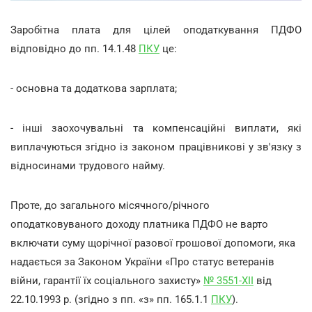
Заробітна плата для цілей оподаткування ПДФО
відповідно до пп. 14.1.48
ПКУ
це:
- основна та додаткова зарплата;
- інші заохочувальні та компенсаційні виплати, які
виплачуються згідно із законом працівникові у зв'язку з
відносинами трудового найму.
Проте, до загального місячного/річного
оподатковуваного доходу платника ПДФО не варто
включати суму щорічної разової грошової допомоги, яка
надається за Законом України «Про статус ветеранів
війни, гарантії їх соціального захисту»
№ 3551-XII
від
22.10.1993 р. (згідно з пп. «з» пп. 165.1.1
ПКУ
).