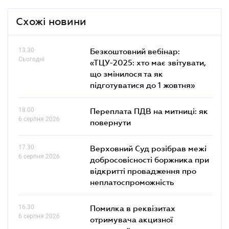
Схожі новини
13.30
Безкоштовний вебінар:
Сьогодні
«ТЦУ-2025: хто має звітувати,
що змінилося та як
підготуватися до 1 жовтня»
18.00
Переплата ПДВ на митниці: як
6 серпня 2026
повернути
17.30
Верховний Суд розібрав межі
6 серпня 2026
добросовісності боржника при
відкритті провадження про
неплатоспроможність
16.30
Помилка в реквізитах
6 серпня 2026
отримувача акцизної