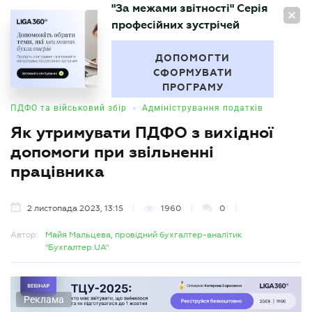
"За межами звітності" Серія
UA
професійних зустрічей
БУХГАЛТЕР
.UA
ДОПОМОГТИ
СФОРМУВАТИ
ПРОГРАМУ
•
ПДФО та військовий збір
Адміністрування податків
Як утримувати ПДФО з вихідної
допомоги при звільненні
працівника
2 листопада 2023, 13:15
1960
0
Автор:
Майя Мальцева, провідний бухгалтер-аналітик
"Бухгалтер.UA"
Реклама