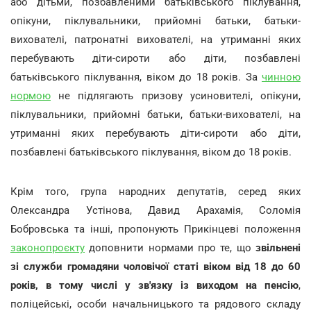
або дітьми, позбавленими батьківського піклування,
опікуни, піклувальники, прийомні батьки, батьки-
вихователі, патронатні вихователі, на утриманні яких
перебувають діти-сироти або діти, позбавлені
батьківського піклування, віком до 18 років. За
чинною
нормою
не підлягають призову усиновителі, опікуни,
піклувальники, прийомні батьки, батьки-вихователі, на
утриманні яких перебувають діти-сироти або діти,
позбавлені батьківського піклування, віком до 18 років.
Крім того, група народних депутатів, серед яких
Олександра Устінова, Давид Арахамія, Соломія
Бобровська та інші, пропонують Прикінцеві положення
законопроєкту
доповнити нормами про те, що
звільнені
зі служби громадяни чоловічої статі віком від 18 до 60
років, в тому числі у зв'язку із виходом на пенсію
,
поліцейські, особи начальницького та рядового складу