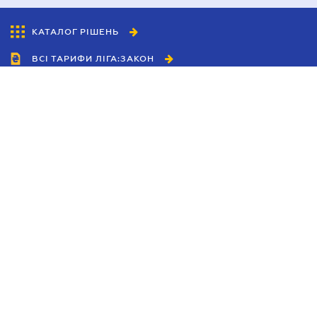
КАТАЛОГ РІШЕНЬ
ВСІ ТАРИФИ ЛІГА:ЗАКОН
Співробітництво
Агенти
Дилери
Політика конфіденційності
Умови використання сайту
Реклама
Блог
Новини компанії
Керівництва
Каталоги компаній