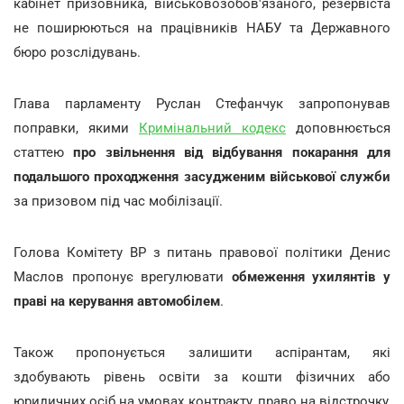
кабінет призовника, військовозобов'язаного, резервіста
не поширюються на працівників НАБУ та Державного
бюро розслідувань.
Глава парламенту Руслан Стефанчук запропонував
поправки, якими
Кримінальний кодекс
доповнюється
статтею
про звільнення від відбування покарання для
подальшого проходження засудженим військової служби
за призовом під час мобілізації.
Голова Комітету ВР з питань правової політики Денис
Маслов пропонує врегулювати
обмеження ухилянтів у
праві на керування автомобілем
.
Також пропонується залишити аспірантам, які
здобувають рівень освіти за кошти фізичних або
юридичних осіб на умовах контракту, право на відстрочку,