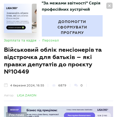
"За межами звітності" Серія
UA
професійних зустрічей
БУХГАЛТЕР
.UA
ДОПОМОГТИ
СФОРМУВАТИ
ПРОГРАМУ
•
Зарплата та кадри
Персонал
Військовий облік пенсіонерів та
відстрочка для батьків – які
правки депутатів до проєкту
№10449
4 березня 2024, 16:55
6879
0
Автор:
LIGA ZAKON
Реклама