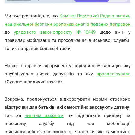
Ми вже розповідали, що
Комітет Верховної Ради з питань
національної безпеки розпочав аналіз поданих поправок
до
урядового законопроєкту №10449
щодо змін у
правилах мобілізації та проходження військової служби.
Таких поправок більше 4 тисяч.
Наразі поправки оформлені у порівняльну таблицю, яку
опублікувала низка депутатів та яку
проаналізувала
«Судово-юридична газета».
Зокрема, пропонується відкорегувати норми стосовно
відстрочки для батьків, які самостійно виховують дитину
.
Так, за
чинним законом
не підлягають призову на
військову службу під час мобілізації
військовозобов'язані жінки та чоловіки, які самостійно