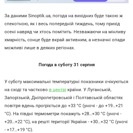
За даними Sinoptik.ua, погода на вихідних буде такою ж
спекотною, як і весь попередній тиждень, тому прихід
осені навряд чи хтось помітить. Незважаючи на мінливу
хмарність, сонце буде вкрай активним, а незначні опади
можливі лише в деяких регіонах.
Погода в суботу 31 серпня
У суботу максимальні температурні показники очікуються
на сході та частково
в центрі
країни. У Луганській,
Запорізькій, Дніпропетровській і Полтавській областях
повітря вдень прогріється до +33 °С (уночі - до +19…+21
°С). На півдні термометри покажуть +28…+30 °С (уночі -
+20…+22 °С), на решті території України - +30…+32 °С (уночі
- +17…+19 °С).