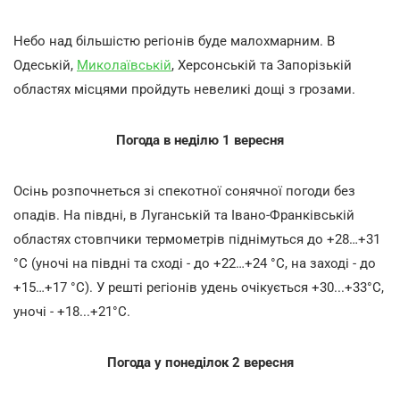
Небо над більшістю регіонів буде малохмарним. В
Одеській,
Миколаївській
, Херсонській та Запорізькій
областях місцями пройдуть невеликі дощі з грозами.
Погода в неділю 1 вересня
Осінь розпочнеться зі спекотної сонячної погоди без
опадів. На півдні, в Луганській та Івано-Франківській
областях стовпчики термометрів піднімуться до +28…+31
°С (уночі на півдні та сході - до +22…+24 °С, на заході - до
+15…+17 °С). У решті регіонів удень очікується +30...+33°С,
уночі - +18...+21°С.
Погода у понеділок 2 вересня