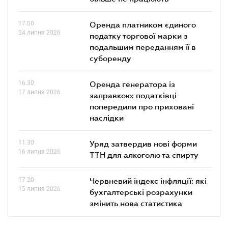
17.00
Оренда платником єдиного
24 липня 2026
податку торгової марки з
подальшим переданням її в
суборенду
16.30
Оренда генератора із
17 липня 2026
заправкою: податківці
попередили про приховані
наслідки
11.30
Уряд затвердив нові форми
16 липня 2026
ТТН для алкоголю та спирту
17.20
Червневий індекс інфляції: які
15 липня 2026
бухгалтерські розрахунки
змінить нова статистика