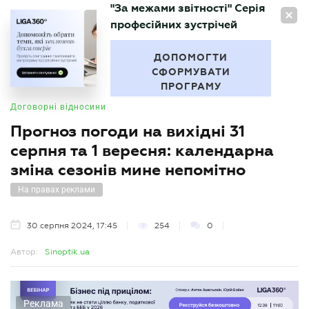
"За межами звітності" Серія
UA
професійних зустрічей
БУХГАЛТЕР
.UA
ДОПОМОГТИ
СФОРМУВАТИ
ПРОГРАМУ
Договорні відносини
Прогноз погоди на вихідні 31
серпня та 1 вересня: календарна
зміна сезонів мине непомітно
На правах реклами
30 серпня 2024, 17:45
254
0
Автор:
Sinoptik.ua
Реклама