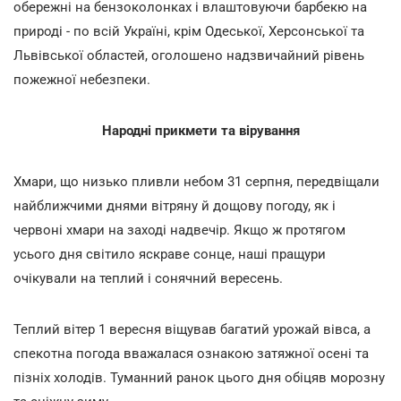
обережні на бензоколонках і влаштовуючи барбекю на
природі - по всій Україні, крім Одеської, Херсонської та
Львівської областей, оголошено надзвичайний рівень
пожежної небезпеки.
Народні прикмети та вірування
Хмари, що низько пливли небом 31 серпня, передвіщали
найближчими днями вітряну й дощову погоду, як і
червоні хмари на заході надвечір. Якщо ж протягом
усього дня світило яскраве сонце, наші пращури
очікували на теплий і сонячний вересень.
Теплий вітер 1 вересня віщував багатий урожай вівса, а
спекотна погода вважалася ознакою затяжної осені та
пізніх холодів. Туманний ранок цього дня обіцяв морозну