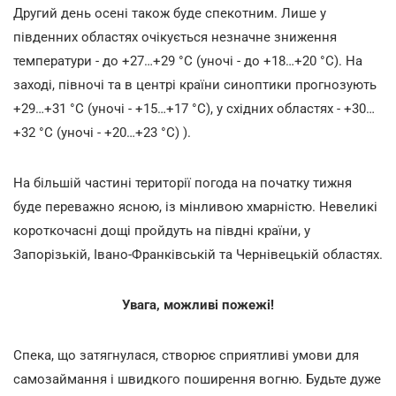
Другий день осені також буде спекотним. Лише у
південних областях очікується незначне зниження
температури - до +27…+29 °С (уночі - до +18…+20 °С). На
заході, півночі та в центрі країни синоптики прогнозують
+29…+31 °С (уночі - +15…+17 °С), у східних областях - +30…
+32 °С (уночі - +20…+23 °С) ).
На більшій частині території погода на початку тижня
буде переважно ясною, із мінливою хмарністю. Невеликі
короткочасні дощі пройдуть на півдні країни, у
Запорізькій, Івано-Франківській та Чернівецькій областях.
Увага, можливі пожежі!
Спека, що затягнулася, створює сприятливі умови для
самозаймання і швидкого поширення вогню. Будьте дуже