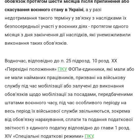
обов'язок протягом шести місяців після припинення або
скасування воєнного стану в Україні
, а у разі
недотримання такого терміну у зв'язку з наслідками їх
безпосередньої участі у воєнних діях - протягом одного
місяця з дня закінчення дії наслідків, які унеможливили
виконання таких обов'язків.
Водночас, відповідно до п. 25 підрозд. 10 розд. XX
«Перехідні положення»
ПКУ
ФОПи-єдинники, які мали або
не мали найманих працівників, призвані на військову
службу під час мобілізації або залучені до виконання
обов'язків щодо мобілізації за посадами, передбаченими
штатами воєнного часу, під час особливого періоду на
весь період їх військової служби звільняються, зокрема
від обов'язку нарахування, сплати та подання податкової
звітності з єдиного податку відповідно до глави 1 розд.
XIV «Спеціальні податкові режими»
ПКУ
.