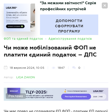
"За межами звітності" Серія
UA
професійних зустрічей
БУХГАЛТЕР
.UA
ДОПОМОГТИ
СФОРМУВАТИ
ПРОГРАМУ
•
ФОП та єдиний податок
Адміністрування податків
Чи може мобілізований ФОП не
платити єдиний податок – ДПС
18 вересня 2024, 10:05
1847
0
Автор:
LIGA ZAKON
Реклама
Чи має право не сплачувати ЄП ФОП - платник ЄП першої