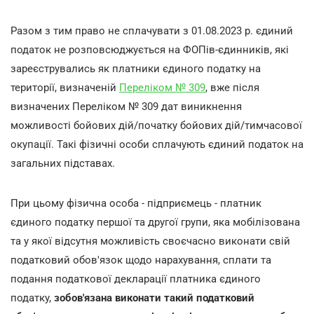
Разом з тим право не сплачувати з 01.08.2023 р. єдиний
податок не розповсюджується на ФОПів-єдинників, які
зареєструвались як платники єдиного податку на
території, визначеній
Переліком № 309
, вже після
визначених Переліком № 309 дат виникнення
можливості бойових дій/початку бойових дій/тимчасової
окупації. Такі фізичні особи сплачують єдиний податок на
загальних підставах.
При цьому фізична особа - підприємець - платник
єдиного податку першої та другої групи, яка мобілізована
та у якої відсутня можливість своєчасно виконати свій
податковий обов'язок щодо нарахування, сплати та
подання податкової декларації платника єдиного
податку,
зобов'язана виконати такий податковий