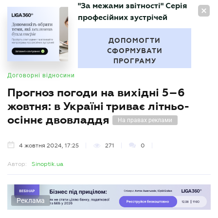
"За межами звітності" Серія
UA
професійних зустрічей
БУХГАЛТЕР
.UA
ДОПОМОГТИ
СФОРМУВАТИ
ПРОГРАМУ
Договорні відносини
Прогноз погоди на вихідні 5–6
жовтня: в Україні триває літньо-
осіннє двовладдя
На правах реклами
4 жовтня 2024, 17:25
271
0
Автор:
Sinoptik.ua
Реклама