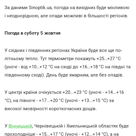
За даними Sinoptik.ua, погода на вихідних буде мінливою
і неоднорідною, але опади можливі в більшості регіонів.
Погода в суботу 5 жовтня
У східних і південних регіонах України буде все ще по-
літньому тепло. Тут термометри покажуть +25…+27 °С
(уночі - від +10…+12 °С на сході до +16…+18 °С на півдні та
південному сході). День буде хмарним, але без опадів.
У центрі країни очікується +20...+23 °С (уночі - +14...+16
°С), на півночі - +17...+20 °С (уночі - +13...+15 °С) за
високої імовірності короткочасних дощів.
У
Вінницькій
, Чернівецькій і Хмельницькій областях буде
прохолодніше - +15...+17 °С (уночі - +12...+14 °С), а на