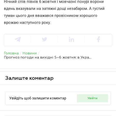
Нічний спів півнів 6 жовтня і мовчазні понурі ворони
вдень вказували на затяжні дощі незабаром. А густий
туман цього дня вважався провісником хорошого
врожаю наступного року.
Головна
/
Новини
/
Прогноз погоди на вихідні 5–6 жовтня: в Україні триває літньо-осіннє двовладдя
Залиште коментар
Увійдіть щоб залишити коментар
увійти