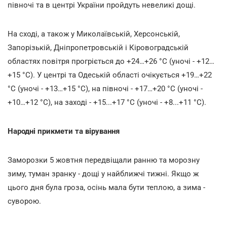
півночі та в центрі України пройдуть невеликі дощі.
На сході, а також у Миколаївській, Херсонській,
Запорізькій, Дніпропетровській і Кіровоградській
областях повітря прогріється до +24…+26 °С (уночі - +12…
+15 °С). У центрі та Одеській області очікується +19…+22
°С (уночі - +13…+15 °С), на півночі - +17…+20 °С (уночі -
+10…+12 °С), на заході - +15...+17 °С (уночі - +8...+11 °С).
Народні прикмети та вірування
Заморозки 5 жовтня передвіщали ранню та морозну
зиму, туман зранку - дощі у найближчі тижні. Якщо ж
цього дня була гроза, осінь мала бути теплою, а зима -
суворою.