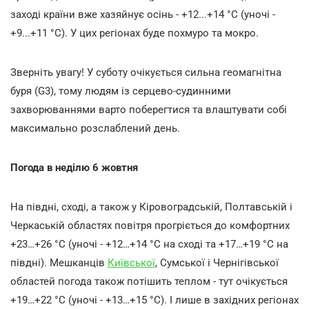
заході країни вже хазяйнує осінь - +12...+14 °С (уночі -
+9...+11 °С). У цих регіонах буде похмуро та мокро.
Зверніть увагу! У суботу очікується сильна геомагнітна
буря (G3), тому людям із серцево-судинними
захворюваннями варто поберегтися та влаштувати собі
максимально розслаблений день.
Погода в неділю 6 жовтня
На півдні, сході, а також у Кіровоградській, Полтавській і
Черкаській областях повітря прогріється до комфортних
+23…+26 °С (уночі - +12…+14 °С на сході та +17…+19 °С на
півдні). Мешканців
Київської
, Сумської і Чернігівської
областей погода також потішить теплом - тут очікується
+19…+22 °С (уночі - +13…+15 °С). І лише в західних регіонах