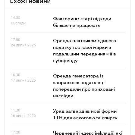
Схожі новини
14.30
Факторинг: старі підходи
Сьогодні
більше не працюють
17.00
Оренда платником єдиного
24 липня 2026
податку торгової марки з
подальшим переданням її в
суборенду
16.30
Оренда генератора із
17 липня 2026
заправкою: податківці
попередили про приховані
наслідки
11.30
Уряд затвердив нові форми
16 липня 2026
ТТН для алкоголю та спирту
17.20
Червневий індекс інфляції: які