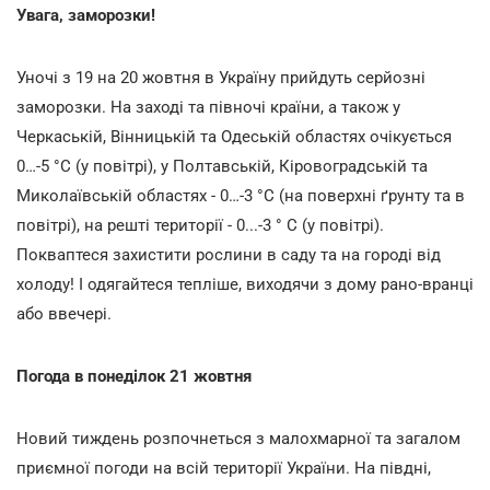
Увага, заморозки!
Уночі з 19 на 20 жовтня в Україну прийдуть серйозні
заморозки. На заході та півночі країни, а також у
Черкаській, Вінницькій та Одеській областях очікується
0…-5 °С (у повітрі), у Полтавській, Кіровоградській та
Миколаївській областях - 0…-3 °С (на поверхні ґрунту та в
повітрі), на решті території - 0...-3 ° С (у повітрі).
Покваптеся захистити рослини в саду та на городі від
холоду! І одягайтеся тепліше, виходячи з дому рано-вранці
або ввечері.
Погода в понеділок 21 жовтня
Новий тиждень розпочнеться з малохмарної та загалом
приємної погоди на всій території України. На півдні,