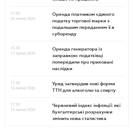
17.00
Оренда платником єдиного
24 липня 2026
податку торгової марки з
подальшим переданням її в
суборенду
16.30
Оренда генератора із
17 липня 2026
заправкою: податківці
попередили про приховані
наслідки
11.30
Уряд затвердив нові форми
16 липня 2026
ТТН для алкоголю та спирту
17.20
Червневий індекс інфляції: які
15 липня 2026
бухгалтерські розрахунки
змінить нова статистика