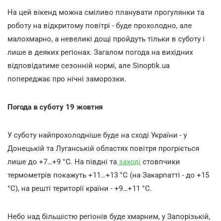
На цей вікенд можна сміливо планувати прогулянки та
роботу на відкритому повітрі - буде прохолодно, але
малохмарно, а невеликі дощі пройдуть тільки в суботу і
лише в деяких регіонах. Загалом погода на вихідних
відповідатиме сезонній нормі, але Sinoptik.ua
попереджає про нічні заморозки.
Погода в суботу 19 жовтня
У суботу найпрохолодніше буде на сході України - у
Донецькій та Луганській областях повітря прогріється
лише до +7…+9 °С. На півдні та
заході
стовпчики
термометрів покажуть +11…+13 °С (на Закарпатті - до +15
°С), на решті території країни - +9…+11 °С.
Небо над більшістю регіонів буде хмарним, у Запорізькій,