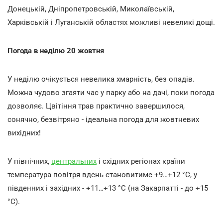
Донецькій, Дніпропетровській, Миколаївській,
Харківській і Луганській областях можливі невеликі дощі.
Погода в неділю 20 жовтня
У неділю очікується невелика хмарність, без опадів.
Можна чудово згаяти час у парку або на дачі, поки погода
дозволяє. Цвітіння трав практично завершилося,
сонячно, безвітряно - ідеальна погода для жовтневих
вихідних!
У північних,
центральних
і східних регіонах країни
температура повітря вдень становитиме +9…+12 °С, у
південних і західних - +11…+13 °С (на Закарпатті - до +15
°С).