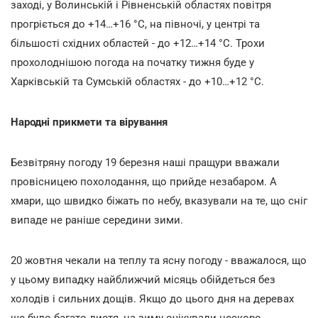
заході, у Волинській і Рівненській областях повітря
прогріється до +14…+16 °С, на півночі, у центрі та
більшості східних областей - до +12…+14 °С. Трохи
прохолоднішою погода на початку тижня буде у
Харківській та Сумській областях - до +10…+12 °С.
Народні прикмети та вірування
Безвітряну погоду 19 березня наші пращури вважали
провісницею похолодання, що прийде незабаром. А
хмари, що швидко біжать по небу, вказували на те, що сніг
випаде не раніше середини зими.
20 жовтня чекали на теплу та ясну погоду - вважалося, що
у цьому випадку найближчий місяць обійдеться без
холодів і сильних дощів. Якщо до цього дня на деревах
ще було багато листя, на зиму очікували нескоро.