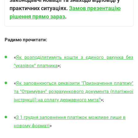
практичних ситуаціях.
Замов презентацію
рішення прямо зараз
.
Радимо прочитати:
«
Як розподілятимуть кошти з єдиного рахунка без
"указівок" платника
»;
«
Як заповнюються реквізити "Призначення платежу"
та "Отримувач" розрахункового документа (платіжної
інструкції) на сплату державного мита?
»;
«
З 1 грудня заповнення платіжок можливе лише в
новому форматі
»