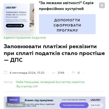
"За межами звітності" Серія
UA
професійних зустрічей
БУХГАЛТЕР
.UA
ДОПОМОГТИ
СФОРМУВАТИ
ПРОГРАМУ
Адміністрування податків
Заповнювати платіжні реквізити
при сплаті податків стало простіше
— ДПС
4 листопада 2024, 13:20
2196
0
Автор:
Майя Мальцева, провідний бухгалтер-аналітик
"Бухгалтер.UA"
Реклама