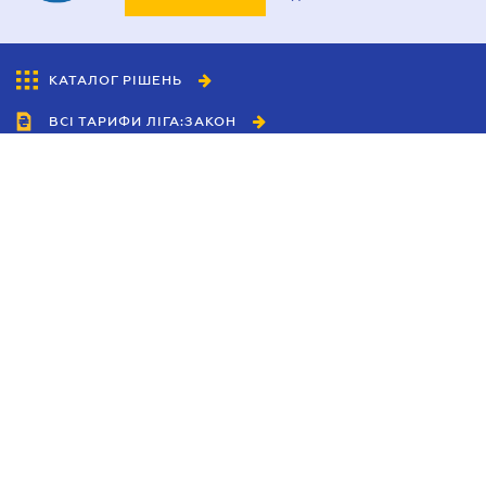
КАТАЛОГ РІШЕНЬ
ВСІ ТАРИФИ ЛІГА:ЗАКОН
Співробітництво
Агенти
Дилери
Політика конфіденційності
Умови використання сайту
Реклама
Блог
Новини компанії
Керівництва