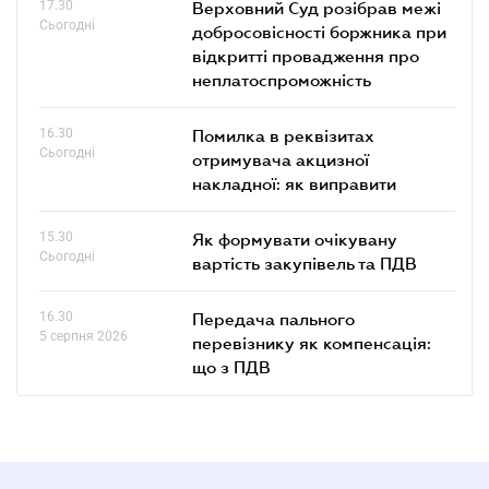
17.30
Верховний Суд розібрав межі
Сьогодні
добросовісності боржника при
відкритті провадження про
неплатоспроможність
16.30
Помилка в реквізитах
Сьогодні
отримувача акцизної
накладної: як виправити
15.30
Як формувати очікувану
Сьогодні
вартість закупівель та ПДВ
16.30
Передача пального
5 серпня 2026
перевізнику як компенсація:
що з ПДВ