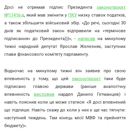
Досі не отримав підпис Президента
законопроєкт
№11416-д
, який мав змінити у
ПКУ
низку ставок податків,
а також збільшити військовий збір. «До речі, сьогодні 30
днів як податковий закон відправили на «термінове
підписання» до Президента)))», -
написав
на минулому
тижні народний депутат Ярослав Железняк, заступник
глави фінансового комітету парламенту.
Водночас на минулому тижні він заявив про свою
впевненість у тому, що цей
законопроєкт
таки буде
підписано главою держави (раніше аналогічну
впевненість
висловив
нардеп Данило Гетманцев) і
навіть пояснив коли це може статися: «Я досі впевнений
що підпише. Навіть скажу до коли у них є ще час тягнути:
наступний тиждень. Там кінець місії МВФ та прийняття
бюджету)».