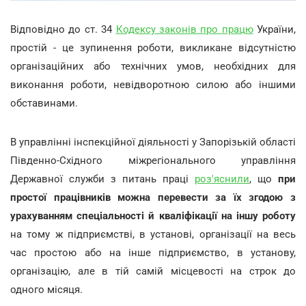
Відповідно до ст. 34
Кодексу законів про працю
України,
простій - це зупинення роботи, викликане відсутністю
організаційних або технічних умов, необхідних для
виконання роботи, невідворотною силою або іншими
обставинами.
В управлінні інспекційної діяльності у Запорізькій області
Південно-Східного міжрегіонального управління
Державної служби з питань праці
роз'яснили
, що
при
простої працівників можна перевести за їх згодою з
урахуванням спеціальності й кваліфікації на іншу роботу
на тому ж підприємстві, в установі, організації на весь
час простою або на інше підприємство, в установу,
організацію, але в тій самій місцевості на строк до
одного місяця.