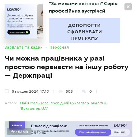
"За межами звітності" Серія
UA
професійних зустрічей
БУХГАЛТЕР
.UA
ДОПОМОГТИ
СФОРМУВАТИ
ПРОГРАМУ
•
Зарплата та кадри
Персонал
Чи можна працівника у разі
простою перевести на іншу роботу
— Держпраці
5 грудня 2024, 17:10
503
0
Автор:
Майя Мальцева, провідний бухгалтер-аналітик
"Бухгалтер.UA"
Реклама