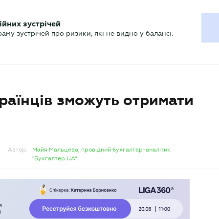
ХГАЛТЕРУ
ійних зустрічей
р
Актуально
му зустрічей про ризики, які не видно у балансі.
країнців зможуть отримати
Автор:
Майя Мальцева, провідний бухгалтер-аналітик
"Бухгалтер.UA"