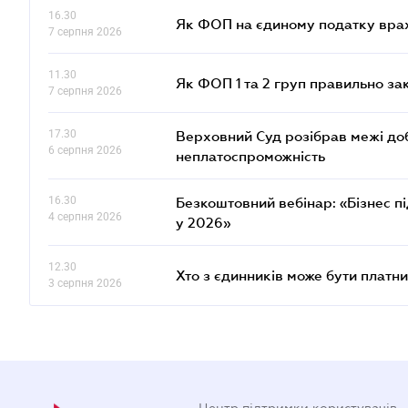
16.30
Як ФОП на єдиному податку врах
7 серпня 2026
11.30
Як ФОП 1 та 2 груп правильно за
7 серпня 2026
17.30
Верховний Суд розібрав межі до
6 серпня 2026
неплатоспроможність
16.30
Безкоштовний вебінар: «Бізнес пі
4 серпня 2026
у 2026»
12.30
Хто з єдинників може бути плат
3 серпня 2026