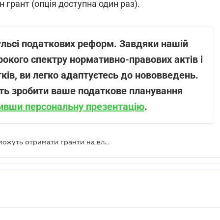
 грант (опція доступна один раз).
ульсі податкових реформ. Завдяки нашій
окого спектру нормативно-правових актів і
тків, ви легко адаптуєтесь до нововведень.
уть зробити ваше податкове планування
ивши персональну презентацію
.
У 2025 році ще більше українців зможуть отримати гранти на власний бізнес