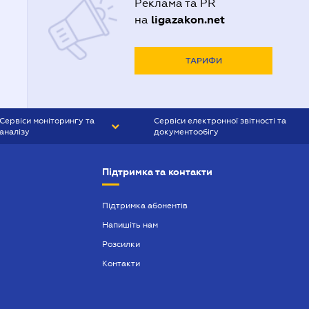
Реклама та PR
ligazakon.net
на
ТАРИФИ
Сервіси моніторингу та
Сервіси електронної звітності та
аналізу
документообігу
CONTR AGENT
Liga:REPORT
Підтримка та контакти
SMS-МАЯК
VERDICTUM
Підтримка абонентів
Напишіть нам
SEMANTRUM
Розсилки
SMS-МАЯК ІПОТЕКА
Контакти