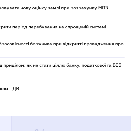
овувати нову оцінку землі при розрахунку МПЗ
крити період перебування на спрощеній системі
бросовісності боржника при відкритті провадження про
д прицілом: як не стати ціллю банку, податкової та БЕБ
ником ПДВ