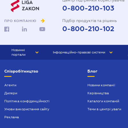
Центр підтримки користувачів
0-800-210-103
Підбір продуктів та рішень
ПРО КОМПАНІЮ
0-800-210-102
Новинні
Інформаційно-правові системи
портали
ЮРЛІГА
Право України
Співробітництво
Блог
БІЗНЕС
ГРАНД
БУХГАЛТЕР.ua
ПРАЙМ
Агенти
Новини компанії
Дилери
Керівництва
БУХГАЛТЕР ПРОФ
Політика конфіденційності
Каталоги компаній
ЮРИСТ ПРОФ
Умови використання сайту
Теми в центрі уваги
ЮРИСТ
Реклама
ПІДПРИЄМЕЦЬ