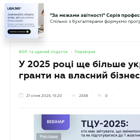
БІЗНЕСУ
ЮРИСТУ
БУ
"За межами звітності" Серія профес
БУХГАЛТЕР
Новини
Аналітика
Календа
Спільно з бухгалтерами формуємо програ
.UA
•
ФОП та єдиний податок
Перевірки
У 2025 році ще більше у
гранти на власний бізнес
21 січня 2025, 15:20
2558
0
Реклама