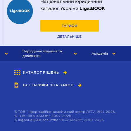
Національний юридичний
Liga:BOOK
каталог України
ТАРИФИ
ДЕТАЛЬНІШЕ
Періодичні видання та
Академія
довідники
ЮРИСТ&ЗАКОН
АКАДЕМІЯ ЛІГА:ЗАКОН
КАТАЛОГ РІШЕНЬ
БУХГАЛТЕР&ЗАКОН
ВСІ ТАРИФИ ЛІГА:ЗАКОН
ВІСНИК МСФЗ
ІНТЕРБУХ
ОСОБИСТИЙ ЕКСПЕРТ
©
ТОВ "інформаційно-аналітичний центр ЛІГА", 1991-2026.
©
ТОВ "ЛІГА ЗАКОН", 2007-2026.
©
Інформаційне агенство "ЛІГА:ЗАКОН", 2010-2026.