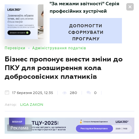
"За межами звітності" Серія
UA
професійних зустрічей
БУХГАЛТЕР
.UA
ДОПОМОГТИ
СФОРМУВАТИ
ПРОГРАМУ
•
Перевірки
Адміністрування податків
Бізнес пропонує внести зміни до
ПКУ для розширення кола
добросовісних платників
17 березня 2025, 12:35
280
0
Автор:
LIGA ZAKON
Реклама