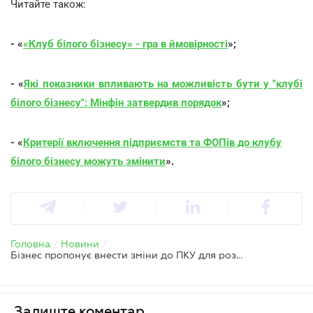
Читайте також:
- «
«Клуб білого бізнесу» - гра в ймовірності
»
;
- «
Які показники впливають на можливість бути у "клубі
білого бізнесу": Мінфін затвердив порядок
»;
- «
Критерії включення підприємств та ФОПів до клубу
білого бізнесу можуть змінити
»
.
Головна
/
Новини
/
Бізнес пропонує внести зміни до ПКУ для розширення кола добросовісних платників
Залиште коментар