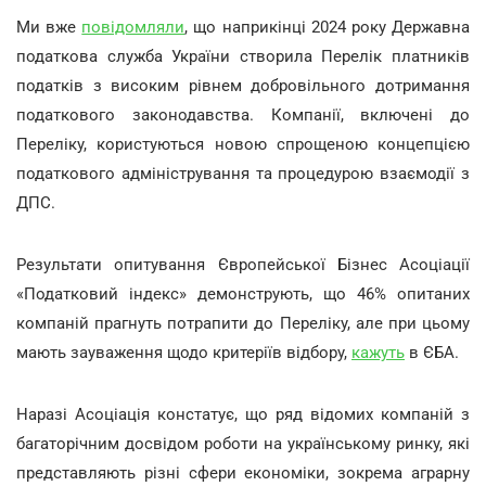
Ми вже
повідомляли
, що наприкінці 2024 року Державна
податкова служба України створила Перелік платників
податків з високим рівнем добровільного дотримання
податкового законодавства. Компанії, включені до
Переліку, користуються новою спрощеною концепцією
податкового адміністрування та процедурою взаємодії з
ДПС.
Результати опитування Європейської Бізнес Асоціації
«Податковий індекс» демонструють, що 46% опитаних
компаній прагнуть потрапити до Переліку, але при цьому
мають зауваження щодо критеріїв відбору,
кажуть
в ЄБА.
Наразі Асоціація констатує, що ряд відомих компаній з
багаторічним досвідом роботи на українському ринку, які
представляють різні сфери економіки, зокрема аграрну