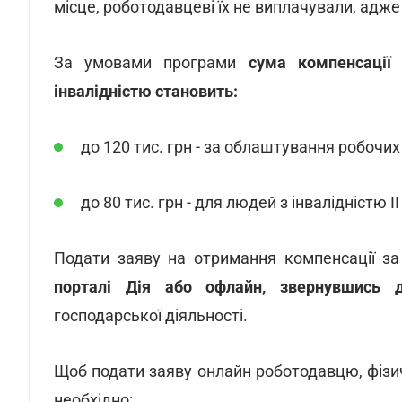
місце, роботодавцеві їх не виплачували, ад
За умовами програми
сума компенсації
інвалідністю становить:
до 120 тис. грн - за облаштування робочих 
до 80 тис. грн - для людей з інвалідністю II
Подати заяву на отримання компенсації з
порталі Дія або офлайн, звернувшись д
господарської діяльності.
Щоб подати заяву онлайн роботодавцю, фізич
необхідно: