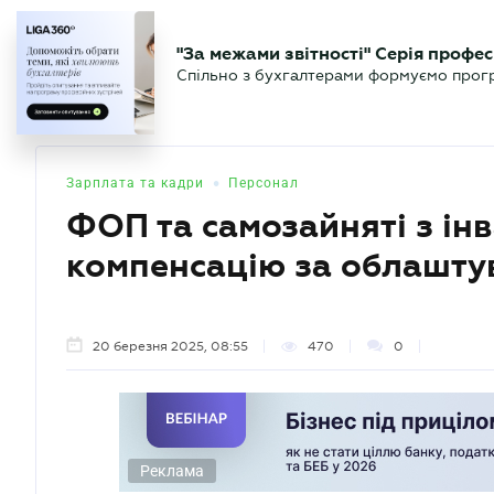
БІЗНЕСУ
ЮРИСТУ
БУ
"За межами звітності" Серія профес
БУХГАЛТЕР
Новини
Аналітика
Календа
Спільно з бухгалтерами формуємо програ
.UA
•
Зарплата та кадри
Персонал
ФОП та самозайняті з ін
компенсацію за облашту
20 березня 2025, 08:55
470
0
Реклама