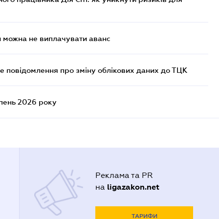
и можна не виплачувати аванс
е повідомлення про зміну облікових даних до ТЦК
ипень 2026 року
Реклама та PR
ligazakon.net
на
ТАРИФИ