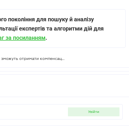
го покоління для пошуку й аналізу
льтації експертів та алгоритми дій для
аг за посиланням
.
ФОП та самозайняті з інвалідністю зможуть отримати компенсацію за облаштування свого робочого місця
увійти