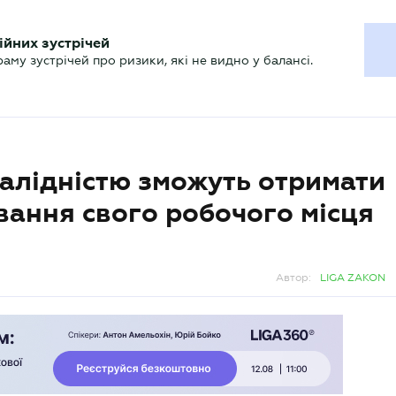
ХГАЛТЕРУ
ійних зустрічей
р
Актуально
му зустрічей про ризики, які не видно у балансі.
валідністю зможуть отримати
вання свого робочого місця
Автор:
LIGA ZAKON