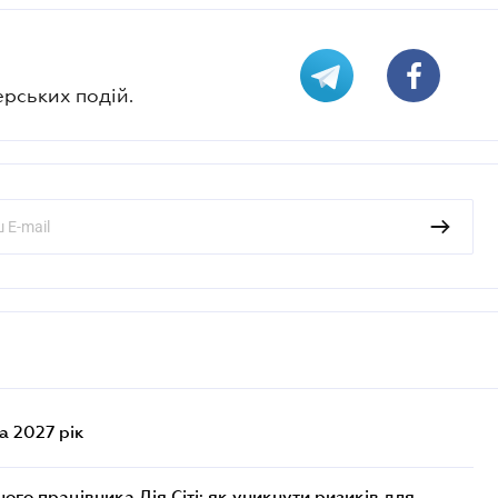
ерських подій.
а 2027 рік
го працівника Дія Сіті: як уникнути ризиків для