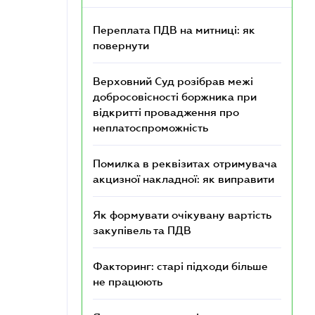
Переплата ПДВ на митниці: як
повернути
Верховний Суд розібрав межі
добросовісності боржника при
відкритті провадження про
неплатоспроможність
Помилка в реквізитах отримувача
акцизної накладної: як виправити
Як формувати очікувану вартість
закупівель та ПДВ
Факторинг: старі підходи більше
не працюють