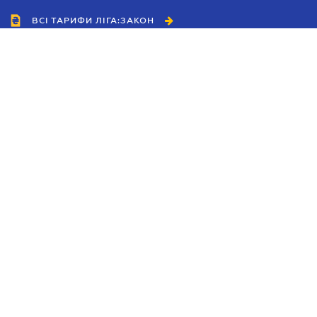
ВСІ ТАРИФИ ЛІГА:ЗАКОН
Співробітництво
Агенти
Дилери
Політика конфіденційності
Умови використання сайту
Реклама
Блог
Новини компанії
Керівництва
Каталоги компаній
Теми в центрі уваги
Підтримка та контакти