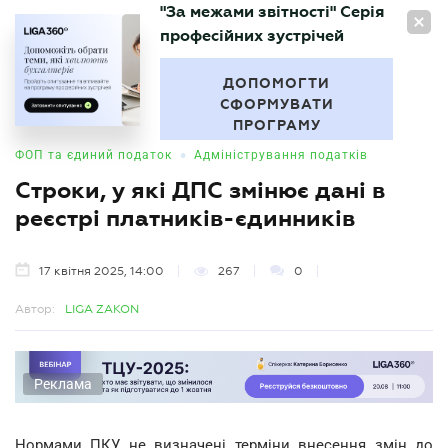
"За межами звітності" Серія
UA
професійних зустрічей
БУХГАЛТЕР
.UA
ДОПОМОГТИ
СФОРМУВАТИ
ПРОГРАМУ
•
ФОП та єдиний податок
Адміністрування податків
Строки, у які ДПС змінює дані в
реєстрі платників-єдинників
17 квітня 2025, 14:00
267
0
Автор:
LIGA ZAKON
Реклама
Нормами ПКУ не визначені терміни внесення змін до