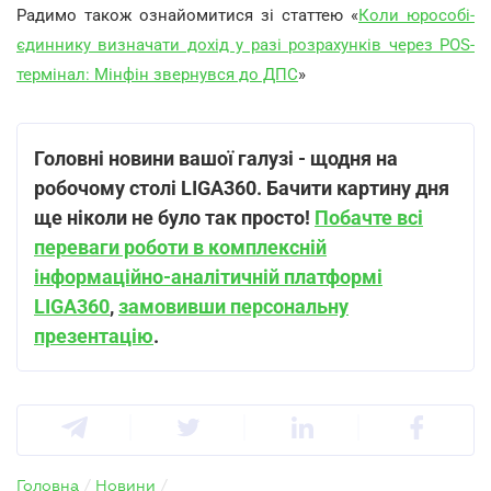
Радимо також ознайомитися зі статтею «
Коли юрособі-
єдиннику визначати дохід у разі розрахунків через POS-
термінал: Мінфін звернувся до ДПС
»
Головні новини вашої галузі - щодня на
робочому столі LIGA360. Бачити картину дня
ще ніколи не було так просто!
Побачте всі
переваги роботи в комплексній
інформаційно-аналітичній платформі
LIGA360
,
замовивши персональну
презентацію
.
Головна
/
Новини
/