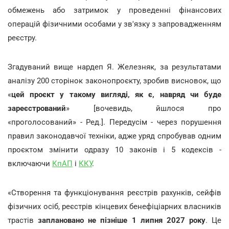
обмежень або затримок у проведенні фінансових
операцій фізичними особами у зв'язку з запровадженням
реєстру.
Згадуваний вище нардеп Я. Железняк, за результатами
аналізу 200 сторінок законопроєкту, зробив висновок, що
«
цей проєкт у такому вигляді, як є, навряд чи буде
зареєстрований
»
[вочевидь, йшлося про
«проголосований» - Ред.]. Передусім - через порушення
правил законодавчої техніки, адже уряд спробував одним
проєктом змінити одразу 10 законів і 5 кодексів -
включаючи
КпАП
і
ККУ
.
«Створення та функціонування реєстрів рахунків, сейфів
фізичних осіб, реєстрів кінцевих бенефіціарних власників
трастів
заплановано не пізніше 1 липня 2027 року
. Це