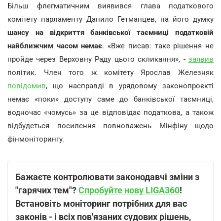
Більш флегматичним виявився глава податкового
комітету парламенту Данило Гетманцев, на його думку
шансу на відкриття банківської таємниці податковій
найближчим часом немає
. «Вже писав: таке рішення не
пройде через Верховну Раду цього скликання», -
заявив
політик. Член того ж комітету Ярослав Железняк
повідомив
, що насправді в урядовому законопроєкті
немає «поки» доступу саме до банківської таємниці,
водночас «чомусь» за це відповідає податкова, а також
відбудеться посилення повноважень Мінфіну щодо
фінмоніторингу.
Бажаєте контролювати законодавчі зміни з
"гарячих тем"?
Спробуйте нову LIGA360
!
Встановіть моніторинг потрібних для вас
законів - і всіх пов'язаних судових рішень,