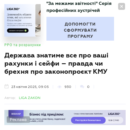
"За межами звітності" Серія
UA
професійних зустрічей
БУХГАЛТЕР
.UA
ДОПОМОГТИ
СФОРМУВАТИ
ПРОГРАМУ
РРО та розрахунки
Держава знатиме все про ваші
рахунки і сейфи – правда чи
брехня про законопроєкт КМУ
23 квітня 2025, 09:05
930
0
Автор:
LIGA ZAKON
Реклама