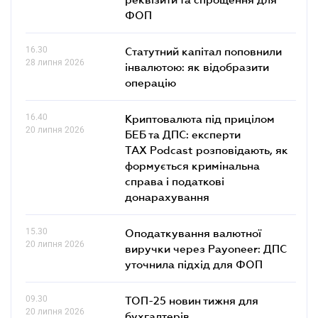
ФОП
16.30
Статутний капітал поповнили
28 липня 2026
інвалютою: як відобразити
операцію
16.40
Криптовалюта під прицілом
20 липня 2026
БЕБ та ДПС: експерти
TAX Podcast розповідають, як
формується кримінальна
справа і податкові
донарахування
15.30
Оподаткування валютної
20 липня 2026
виручки через Payoneer: ДПС
уточнила підхід для ФОП
09.30
ТОП-25 новин тижня для
20 липня 2026
бухгалтерів