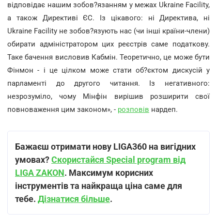
відповідає нашим зобов?язанням у межах Ukraine Facility,
а також Директиві ЄС. Із цікавого: ні Директива, ні
Ukraine Facility не зобов?язують нас (чи інші країни-члени)
обирати адміністратором цих реєстрів саме податкову.
Таке бачення висловив Кабмін. Теоретично, це може бути
Фінмон - і це цілком може стати об?єктом дискусій у
парламенті до другого читання. Із негативного:
незрозуміло, чому Мінфін вирішив розширити свої
повноваження цим законом», -
розповів
нардеп.
Бажаєш отримати нову LIGA360 на вигідних
умовах?
Скористайся Special program від
LIGA ZAKON
. Максимум корисних
інструментів та найкраща ціна саме для
тебе.
Дізнатися більше
.