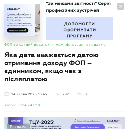
"За межами звітності" Серія
UA
професійних зустрічей
БУХГАЛТЕР
.UA
ДОПОМОГТИ
СФОРМУВАТИ
ПРОГРАМУ
•
ФОП та єдиний податок
Адміністрування податків
Яка дата вважається датою
отримання доходу ФОП –
єдинником, якщо чек з
післяплатою
24 квітня 2025, 13:45
792
0
Автор:
LIGA ZAKON
Реклама