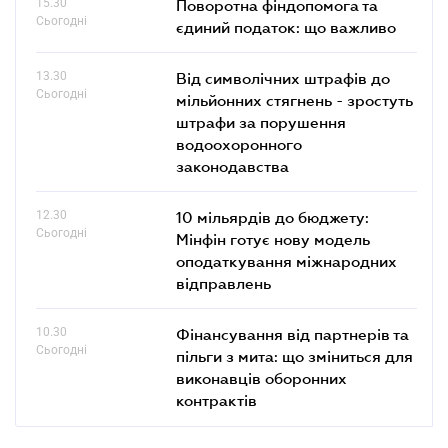
15.30
Поворотна фіндопомога та
Сьогодні
єдиний податок: що важливо
13.30
Від символічних штрафів до
Сьогодні
мільйонних стягнень - зростуть
штрафи за порушення
водоохоронного
законодавства
12.30
10 мільярдів до бюджету:
Сьогодні
Мінфін готує нову модель
оподаткування міжнародних
відправлень
10.30
Фінансування від партнерів та
Сьогодні
пільги з мита: що зміниться для
виконавців оборонних
контрактів