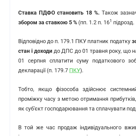
Ставка ПДФО становить 18 %.
Також зазнач
1
збором за ставкою 5 %
(пп. 1.2 п. 16
підрозд.
Відповідно до п. 179.1 ПКУ платник податку
з
стан і доходи
до ДПС до 01 травня року, що на
01 серпня сплатити суму податкового зоб
декларації (п. 179.7
ПКУ
).
Тобто, якщо фізособа здійснює системни
проміжку часу з метою отримання прибутків,
як суб'єкт господарювання та сплачувати под
В той же час продаж індивідуального вжи