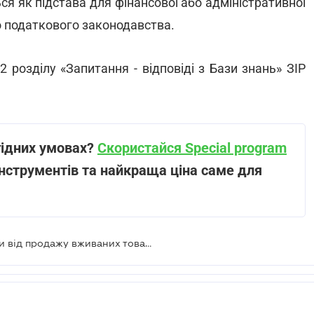
ся як підстава для фінансової або адміністративної
о податкового законодавства.
2 розділу «Запитання - відповіді з Бази знань» ЗІР
гідних умовах?
Скористайся Special program
нструментів та найкраща ціна саме для
Як оподатковується дохід фізособи від продажу вживаних товарів