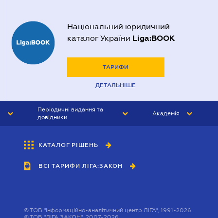
Національний юридичний
Liga:BOOK
каталог України
ТАРИФИ
ДЕТАЛЬНІШЕ
Періодичні видання та
Академія
довідники
ЮРИСТ&ЗАКОН
АКАДЕМІЯ ЛІГА:ЗАКОН
КАТАЛОГ РІШЕНЬ
БУХГАЛТЕР&ЗАКОН
ВСІ ТАРИФИ ЛІГА:ЗАКОН
ВІСНИК МСФЗ
ІНТЕРБУХ
ОСОБИСТИЙ ЕКСПЕРТ
©
ТОВ "інформаційно-аналітичний центр ЛІГА", 1991-2026.
©
ТОВ "ЛІГА ЗАКОН", 2007-2026.