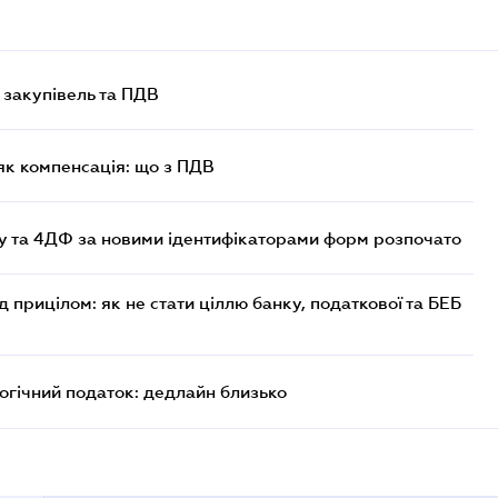
 закупівель та ПДВ
як компенсація: що з ПДВ
 та 4ДФ за новими ідентифікаторами форм розпочато
д прицілом: як не стати ціллю банку, податкової та БЕБ
логічний податок: дедлайн близько