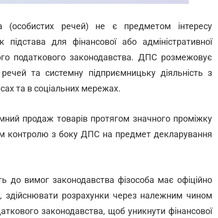
а (особистих речей) не є предметом інтересу
 підстава для фінансової або адміністративної
ого податкового законодавства. ДПС розмежовує
речей та системну підприємницьку діяльність з
ах та в соціальних мережах.
емний продаж товарів протягом значного проміжку
том контролю з боку ДПС на предмет декларування
сть до вимог законодавства фізособа має офіційно
я, здійснювати розрахунки через належним чином
аткового законодавства, щоб уникнути фінансової