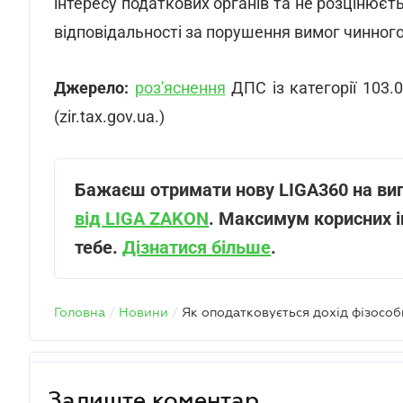
інтересу податкових органів та не розцінюєть
відповідальності за порушення вимог чинног
Джерело:
роз'яснення
ДПС із категорії 103.0
(zir.tax.gov.ua.)
Бажаєш отримати нову LIGA360 на ви
від LIGA ZAKON
. Максимум корисних і
тебе.
Дізнатися більше
.
Головна
/
Новини
/
Залиште коментар