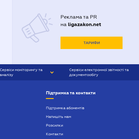
Реклама та PR
ligazakon.net
на
ТАРИФИ
Сервіси моніторингу та
Сервіси електронної звітності та
аналізу
документообігу
CONTR AGENT
Liga:REPORT
Підтримка та контакти
SMS-МАЯК
VERDICTUM
Підтримка абонентів
Напишіть нам
SEMANTRUM
Розсилки
SMS-МАЯК ІПОТЕКА
Контакти