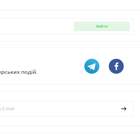
увійти
ерських подій.