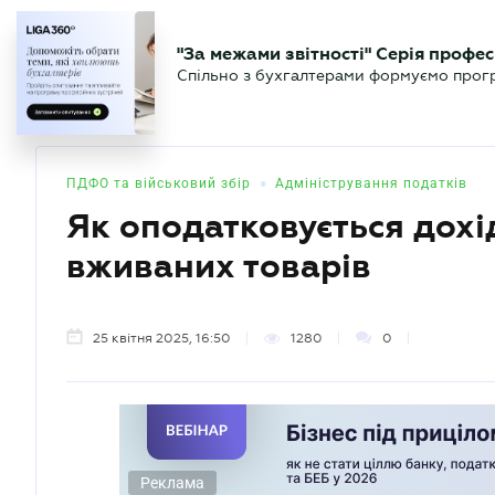
БІЗНЕСУ
ЮРИСТУ
БУ
"За межами звітності" Серія профес
БУХГАЛТЕР
Новини
Аналітика
Календа
Спільно з бухгалтерами формуємо програ
.UA
•
ПДФО та військовий збір
Адміністрування податків
Як оподатковується дохі
вживаних товарів
25 квітня 2025, 16:50
1280
0
Реклама