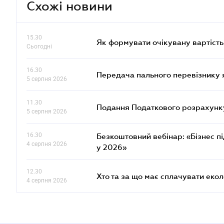
Схожі новини
15.30
Як формувати очікувану вартість
Сьогодні
16.30
Передача пального перевізнику 
5 серпня 2026
11.30
Подання Податкового розрахунку
5 серпня 2026
16.30
Безкоштовний вебінар: «Бізнес пі
4 серпня 2026
у 2026»
12.30
Хто та за що має сплачувати еко
4 серпня 2026