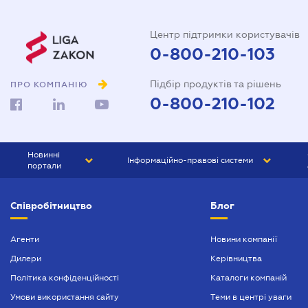
Центр підтримки користувачів
0-800-210-103
Підбір продуктів та рішень
ПРО КОМПАНІЮ
0-800-210-102
Новинні
Інформаційно-правові системи
портали
ЮРЛІГА
Право України
Співробітництво
Блог
БІЗНЕС
ГРАНД
БУХГАЛТЕР.ua
ПРАЙМ
Агенти
Новини компанії
Дилери
Керівництва
БУХГАЛТЕР ПРОФ
Політика конфіденційності
Каталоги компаній
ЮРИСТ ПРОФ
Умови використання сайту
Теми в центрі уваги
ЮРИСТ