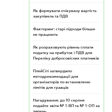
Як формувати очікувану вартість
закупівель та ПДВ
Факторинг: старі підходи більше
не працюють
Як розраховують рівень сплати
податку на прибуток і ПДВ для
Переліку добросовісних платників
ПлейСіті затвердило
методрекомендації для
організаторів по встановленю
лімітів для гравців
Нагадування: до 10 серпня
подайте звіти № 1-ВП та № 1-ОП за
липень