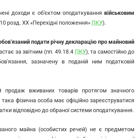
ені доходи є об'єктом оподаткування
військовим
 10 розд. XX «Перехідні положення»
ПКУ
).
обов'язаний подати
річну декларацію про майновий
стає за звітним (пп. 49.18.4
ПКУ
), та самостійно до
ов'язання, зазначену в поданій ним податковій
й продаж вживаних товарів протягом значного
 така фізична особа має офіційно зареєструватися
атки відповідно до обраної системи оподаткування.
ваного майна (особистих речей) не є предметом