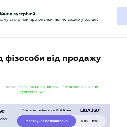
ХГАЛТЕРУ
ійних зустрічей
р
Актуально
му зустрічей про ризики, які не видно у балансі.
д фізособи від продажу
Автор:
Майя Мальцева, провідний бухгалтер-аналітик
"Бухгалтер.UA"