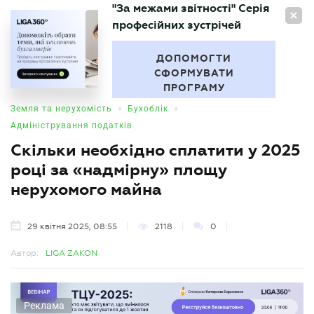
"За межами звітності" Серія
UA
професійних зустрічей
БУХГАЛТЕР
.UA
ДОПОМОГТИ
СФОРМУВАТИ
ПРОГРАМУ
•
•
Земля та нерухомість
Бухоблік
Адміністрування податків
Скільки необхідно сплатити у 2025
році за «надмірну» площу
нерухомого майна
29 квітня 2025, 08:55
2118
0
Автор:
LIGA ZAKON
Реклама