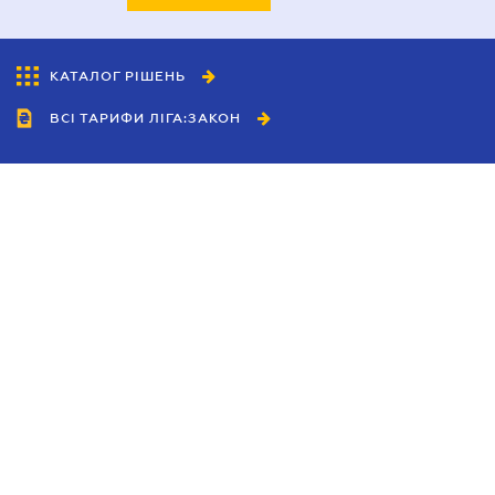
КАТАЛОГ РІШЕНЬ
ВСІ ТАРИФИ ЛІГА:ЗАКОН
Співробітництво
Агенти
Дилери
Політика конфіденційності
Умови використання сайту
Реклама
Блог
Новини компанії
Керівництва
Каталоги компаній