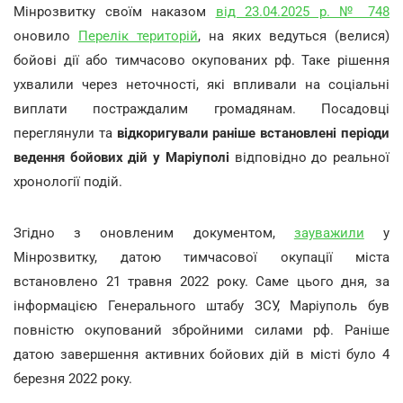
Мінрозвитку своїм наказом
від 23.04.2025 р. № 748
оновило
Перелік територій
, на яких ведуться (велися)
бойові дії або тимчасово окупованих рф. Таке рішення
ухвалили через неточності, які впливали на соціальні
виплати постраждалим громадянам. Посадовці
переглянули та
відкоригували раніше встановлені періоди
ведення бойових дій у Маріуполі
відповідно до реальної
хронології подій.
Згідно з оновленим документом,
зауважили
у
Мінрозвитку, датою тимчасової окупації міста
встановлено 21 травня 2022 року. Саме цього дня, за
інформацією Генерального штабу ЗСУ, Маріуполь був
повністю окупований збройними силами рф. Раніше
датою завершення активних бойових дій в місті було 4
березня 2022 року.