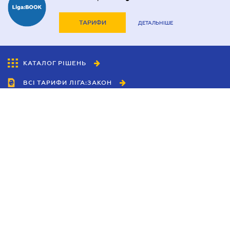
ТАРИФИ
ДЕТАЛЬНІШЕ
КАТАЛОГ РІШЕНЬ
ВСІ ТАРИФИ ЛІГА:ЗАКОН
Співробітництво
Агенти
Дилери
Політика конфіденційності
Умови використання сайту
Реклама
Блог
Новини компанії