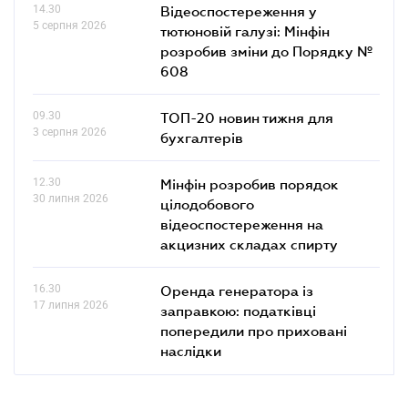
14.30
Відеоспостереження у
5 серпня 2026
тютюновій галузі: Мінфін
розробив зміни до Порядку №
608
09.30
ТОП-20 новин тижня для
3 серпня 2026
бухгалтерів
12.30
Мінфін розробив порядок
30 липня 2026
цілодобового
відеоспостереження на
акцизних складах спирту
16.30
Оренда генератора із
17 липня 2026
заправкою: податківці
попередили про приховані
наслідки