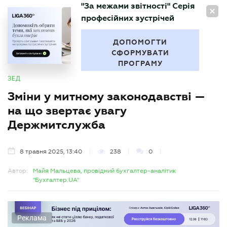
"За межами звітності" Серія
UA
професійних зустрічей
БУХГАЛТЕР
.UA
ДОПОМОГТИ
СФОРМУВАТИ
ПРОГРАМУ
ЗЕД
Зміни у митному законодавстві —
на що звертає увагу
Держмитслужба
8 травня 2025, 13:40
238
0
Автор:
Майя Мальцева, провідний бухгалтер-аналітик
"Бухгалтер.UA"
Реклама