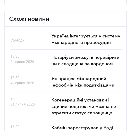
Схожі новини
09.30
Україна інтегрується у систему
Сьогодні
міжнародного правосуддя
13.30
Нотаріуси зможуть перевірити
5 серпня 2026
чи є спадщина за кордоном
15.30
Як працює міжнародний
4 серпня 2026
інфообмін між податківцями
16.30
Когенераційні установки і
31 липня 2026
єдиний податок: чи можна не
втратити статус спрощенця
16.30
Кабмін зареєстрував у Раді