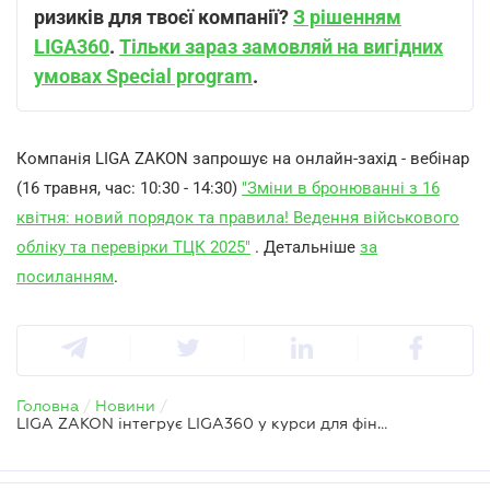
ризиків для твоєї компанії?
З рішенням
LIGA360
.
Тільки зараз замовляй на вигідних
умовах Special program
.
Компанія LIGA ZAKON запрошує на онлайн-захід - вебінар
(16 травня, час: 10:30 - 14:30)
"Зміни в бронюванні з 16
квітня: новий порядок та правила! Ведення військового
обліку та перевірки ТЦК 2025"
. Детальніше
за
посиланням
.
Головна
/
Новини
/
LIGA ZAKON інтегрує LIGA360 у курси для фінансистів: у партнерстві з Фінансовою Академією Актив