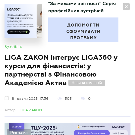
"За межами звітності" Серія
UA
професійних зустрічей
БУХГАЛТЕР
.UA
ДОПОМОГТИ
СФОРМУВАТИ
ПРОГРАМУ
Бухоблік
LIGA ZAKON інтегрує LIGA360 у
курси для фінансистів: у
партнерстві з Фінансовою
Академією Актив
Новини компаній
8 травня 2025, 17:36
303
0
Автор:
LIGA ZAKON
Реклама