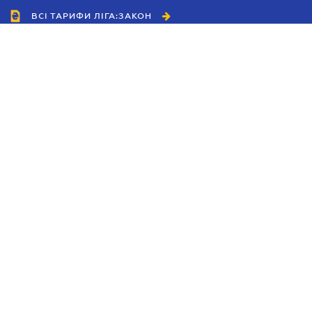
ВСІ ТАРИФИ ЛІГА:ЗАКОН
Співробітництво
Агенти
Дилери
Політика конфіденційності
Умови використання сайту
Реклама
Блог
Новини компанії
Керівництва
Каталоги компаній
Теми в центрі уваги
Підтримка та контакти