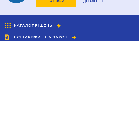
ТАРИФИ
ДЕТАЛЬНІШЕ
КАТАЛОГ РІШЕНЬ
ВСІ ТАРИФИ ЛІГА:ЗАКОН
Співробітництво
Агенти
Дилери
Політика конфіденційності
Умови використання сайту
Реклама
Блог
Новини компанії
Керівництва