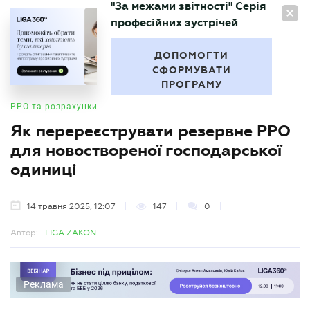
"За межами звітності" Серія
UA
професійних зустрічей
БУХГАЛТЕР
.UA
ДОПОМОГТИ
СФОРМУВАТИ
ПРОГРАМУ
РРО та розрахунки
Як перереєструвати резервне РРО
для новоствореної господарської
одиниці
14 травня 2025, 12:07
147
0
Автор:
LIGA ZAKON
Реклама