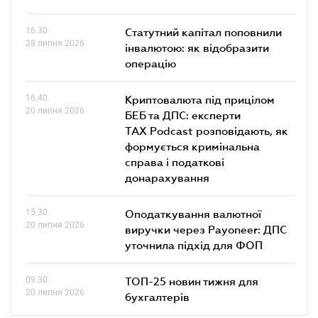
16.30
Статутний капітал поповнили
28 липня 2026
інвалютою: як відобразити
операцію
16.40
Криптовалюта під прицілом
20 липня 2026
БЕБ та ДПС: експерти
TAX Podcast розповідають, як
формується кримінальна
справа і податкові
донарахування
15.30
Оподаткування валютної
20 липня 2026
виручки через Payoneer: ДПС
уточнила підхід для ФОП
09.30
ТОП-25 новин тижня для
20 липня 2026
бухгалтерів