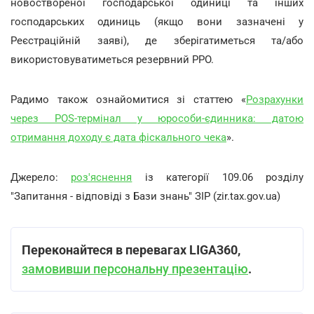
новоствореної господарської одиниці та інших
господарських одиниць (якщо вони зазначені у
Реєстраційній заяві), де зберігатиметься та/або
використовуватиметься резервний РРО.
Радимо також ознайомитися зі статтею «
Розрахунки
через POS-термінал у юрособи-єдинника: датою
отримання доходу є дата фіскального чека
».
Джерело:
роз'яснення
із категорії 109.06 розділу
"Запитання - відповіді з Бази знань" ЗІР (zir.tax.gov.ua)
Переконайтеся в перевагах LIGA360,
замовивши персональну презентацію
.