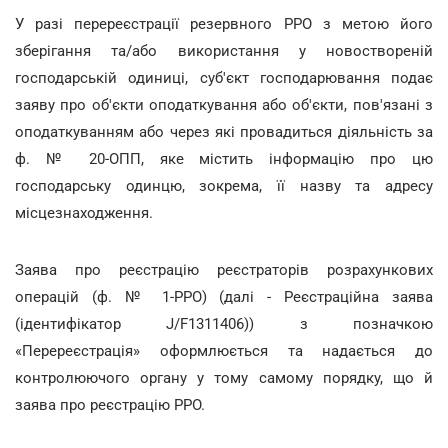
У разі перереєстрації резервного РРО з метою його
зберігання та/або використання у новоствореній
господарській одиниці, суб'єкт господарювання подає
заяву про об'єкти оподаткування або об'єкти, пов'язані з
оподаткуванням або через які провадиться діяльність за
ф. № 20-ОПП, яке містить інформацію про цю
господарську одинцю, зокрема, її назву та адресу
місцезнаходження.
Заява про реєстрацію реєстраторів розрахункових
операцій (ф. № 1-РРО) (далі - Реєстраційна заява
(ідентифікатор J/F1311406)) з позначкою
«Перереєстрація» оформлюється та надається до
контролюючого органу у тому самому порядку, що й
заява про реєстрацію РРО.