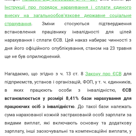
Інструкції про порядок нарахування і сплати єдиного
внеску на загальнообов'язкове державне соціальне
страхування
. Зміни стосуються підтвердження
встановлення працівнику інвалідності для цілей
нарахування і сплати ЄСВ. Цей наказ набирає чинності з
дня його офіційного опублікування, станом на 23 травня
ще не був оприлюднений.
Нагадаємо, що згідно з ч. 13 ст. 8
Закону про ЄСВ
для
підприємств, установ і організацій, ФОП, у т. ч. єдинників,
в яких працюють особи з інвалідністю,
ЄСВ
встановлюється у розмірі 8,41% бази нарахування для
працюючих осіб з інвалідністю
. До такої бази належать
сума нарахованої кожній застрахованій особі зарплати за
видами виплат, які включають основну та додаткову
зарплату, інші заохочувальні та компенсаційні виплати, у