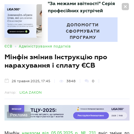
"За межами звітності" Серія
UA
професійних зустрічей
БУХГАЛТЕР
.UA
ДОПОМОГТИ
СФОРМУВАТИ
ПРОГРАМУ
•
ЄСВ
Адміністрування податків
Мінфін змінив Інструкцію про
нарахування і сплату ЄСВ
26 травня 2025, 17:45
3848
0
Автор:
LIGA ZAKON
Реклама
Мінфін
наказом від 05.05.2025 р. № 231
вніс зміни до