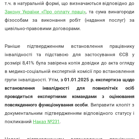
т.ч. в натуральній формі, що визначаються відповідно до
Закону України «Про оплату праці»
, та сума винагороди
фізособам за виконання робіт (надання послуг) за
цивільно-правовими договорами.
Раніше підтвердженням встановлення працівнику
інвалідності та підставою для застосування ЄСВ у
розмірі 8,41% була завірена копія довідки до акта огляду
в медико-соціальній експертній комісії про встановлення
групи інвалідності. Утім,
з 01.01.2025 р. експертиза щодо
встановлення інвалідності для повнолітніх осіб
проводиться експертними командами з оцінювання
повсякденного функціонування особи
. Виправити клопіт з
документальним підтвердженням відповідного статусу і
покликаний
Наказ №231
.