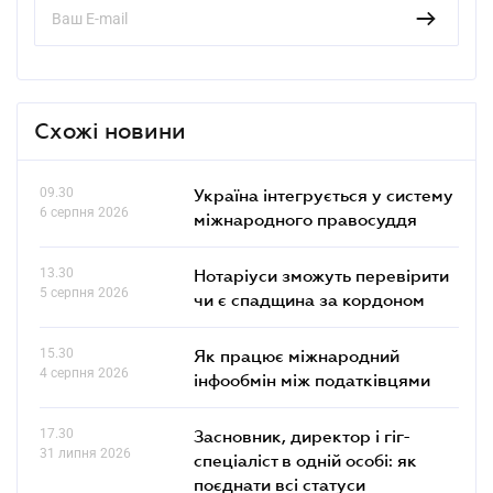
Схожі новини
09.30
Україна інтегрується у систему
6 серпня 2026
міжнародного правосуддя
13.30
Нотаріуси зможуть перевірити
5 серпня 2026
чи є спадщина за кордоном
15.30
Як працює міжнародний
4 серпня 2026
інфообмін між податківцями
17.30
Засновник, директор і гіг-
31 липня 2026
спеціаліст в одній особі: як
поєднати всі статуси