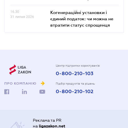
16.30
Когенераційні установки і
31 липня 2026
єдиний податок: чи можна не
втратити статус спрощенця
Центр підтримки користувачів
0-800-210-103
ПРО КОМПАНІЮ
Підбір продуктів та рішень
0-800-210-102
Реклама та PR
на
ligazakon.net