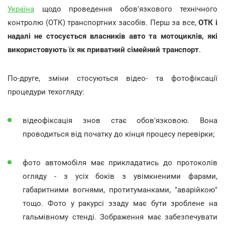
Україна
щодо проведення обов'язкового технічного
контролю (ОТК) транспортних засобів. Перш за все,
ОТК і
надалі не стосується власників авто та мотоциклів, які
використовують їх як приватний сімейний транспорт
.
По-друге, зміни стосуються відео- та фотофіксації
процедури техогляду:
відеофіксація знов стає обов'язковою. Вона
проводиться від початку до кінця процесу перевірки;
фото автомобіля має прикладатись до протоколів
огляду - з усіх боків з увімкненими фарами,
габаритними вогнями, протитуманками, "аварійкою"
тощо. Фото у ракурсі ззаду має бути зроблене на
гальмівному стенді. Зображення має забезпечувати