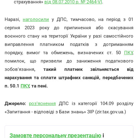
страхування»
від 08.07.2010 р. № 2464-VI
.
Наразі,
наголосили
у ДПС, тимчасово, на період з 01
серпня 2023 року до припинення або скасування
воєнного стану на території України у разі самостійного
виправлення платником податків з дотриманням
порядку, вимог та обмежень, визначених ст. 50
ПКУ
,
помилок, що призвели до заниження податкового
зобов'язання
, такий платник звільняється від
нарахування та сплати штрафних санкцій, передбачених
п. 50.1
ПКУ
, та пені.
Джерело:
роз'яснення
ДПС із категорії 104.09 розділу
«Запитання - відповіді з Бази знань» ЗІР (zir.tax.gov.ua.)
Замовте персональну презентацію
і