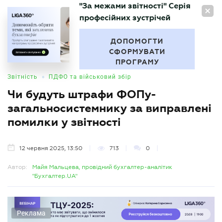
"За межами звітності" Серія
UA
професійних зустрічей
БУХГАЛТЕР
.UA
ДОПОМОГТИ
СФОРМУВАТИ
ПРОГРАМУ
•
Звітність
ПДФО та військовий збір
Чи будуть штрафи ФОПу-
загальносистемнику за виправлені
помилки у звітності
12 червня 2025, 13:50
713
0
Автор:
Майя Мальцева, провідний бухгалтер-аналітик
"Бухгалтер.UA"
Реклама