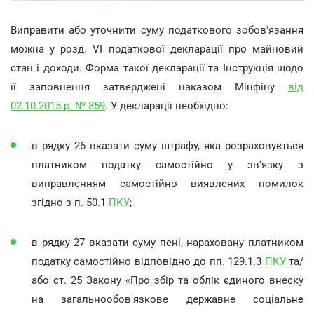
Виправити або уточнити суму податкового зобов'язання
можна у розд. VI податкової декларації про майновий
стан і доходи. Форма такої декларації та Інструкція щодо
її заповнення затверджені наказом Мінфіну
від
02.10.2015 р. № 859
. У декларації необхідно:
в рядку 26 вказати суму штрафу, яка розраховується
платником податку самостійно у зв'язку з
виправленням самостійно виявлених помилок
згідно з п. 50.1
ПКУ
;
в рядку 27 вказати суму пені, нараховану платником
податку самостійно відповідно до пп. 129.1.3
ПКУ
та/
або ст. 25 Закону «Про збір та облік єдиного внеску
на загальнообов'язкове державне соціальне