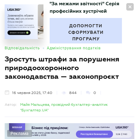
"За межами звітності" Серія
UA
професійних зустрічей
БУХГАЛТЕР
.UA
ДОПОМОГТИ
СФОРМУВАТИ
ПРОГРАМУ
•
Відповідальність
Адміністрування податків
Зростуть штрафи за порушення
природоохоронного
законодавства — законопроєкт
16 червня 2025, 17:40
844
0
Автор:
Майя Мальцева, провідний бухгалтер-аналітик
"Бухгалтер.UA"
Реклама