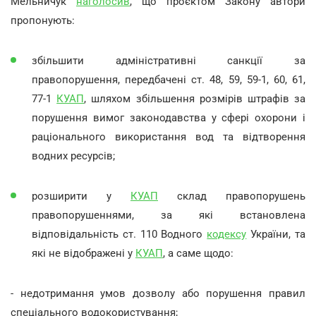
Мельничук
наголосив
, що проєктом Закону автори
пропонують:
збільшити адміністративні санкції за
правопорушення, передбачені ст. 48, 59, 59-1, 60, 61,
77-1
КУАП
, шляхом збільшення розмірів штрафів за
порушення вимог законодавства у сфері охорони і
раціонального використання вод та відтворення
водних ресурсів;
розширити у
КУАП
склад правопорушень
правопорушеннями, за які встановлена
відповідальність ст. 110 Водного
кодексу
України, та
які не відображені у
КУАП
, а саме щодо:
- недотримання умов дозволу або порушення правил
спеціального водокористування;