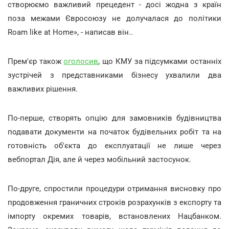
створюємо важливий прецедент - досі жодна з країн
поза межами Євросоюзу не долучалася до політики
Roam like at Home», - написав він..
Прем'єр також
оголосив
, що КМУ за підсумками останніх
зустрічей з представниками бізнесу ухвалили два
важливих рішення.
По-перше, створять опцію для замовників будівництва
подавати документи на початок будівельних робіт та на
готовність об'єкта до експлуатації не лише через
вебпортал Дія, але й через мобільний застосунок.
По-друге, спростили процедури отримання висновку про
продовження граничних строків розрахунків з експорту та
імпорту окремих товарів, встановлених Нацбанком.