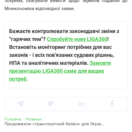
Зокрема, скасували вимоги щодо термінів подання до
Мінекономіки відповідної заяви.
Бажаєте контролювати законодавчі зміни з
"гарячих тем"?
Спробуйте нову LIGA360
!
Встановіть моніторинг потрібних для вас
законів - і всіх пов'язаних судових рішень,
НПА та аналітичних матеріалів.
Замовте
презентацію LIGA360 саме для ваших
потреб
.
Головна
/
Новини
/
Продовжили «транспортний безвіз» для України до кінця 2025 року – Шмигаль