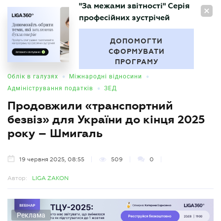
"За межами звітності" Серія
UA
професійних зустрічей
БУХГАЛТЕР
.UA
ДОПОМОГТИ
СФОРМУВАТИ
ПРОГРАМУ
•
•
Облік в галузях
Міжнародні відносини
•
Адміністрування податків
ЗЕД
Продовжили «транспортний
безвіз» для України до кінця 2025
року – Шмигаль
19 червня 2025, 08:55
509
0
Автор:
LIGA ZAKON
Реклама