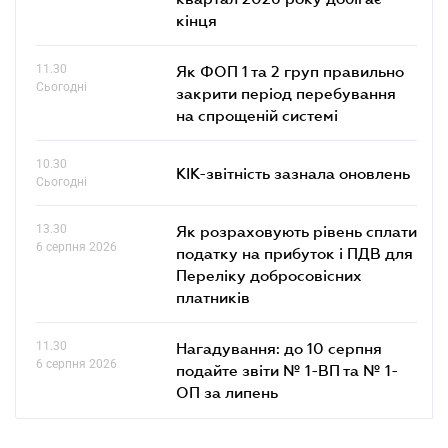
кінця
11.30
Як ФОП 1 та 2 груп правильно
Сьогодні
закрити період перебування
на спрощеній системі
10.30
КІК-звітність зазнала оновлень
Сьогодні
13.30
Як розраховують рівень сплати
6 серпня 2026
податку на прибуток і ПДВ для
Переліку добросовісних
платників
11.30
Нагадування: до 10 серпня
6 серпня 2026
подайте звіти № 1-ВП та № 1-
ОП за липень