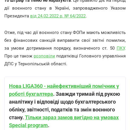
то штраф та пеню не нарахують
. Це правило діє на період
дії воєнного стану в Україні, запровадженого Указом
Президента
від 24.02.2022 р. № 64/2022
.
Отже, під час дії воєнного стану ФОПи мають можливість
без фінансових санкцій виправити свої звітні помилки,
за умови дотримання порядку, визначеного ст. 50
ПКУ
.
Про це також
розповіли
податківці Головного управління
ДПС у Тернопільській області.
Нова LIGA360 - найефективніший помічник у
роботі бухгалтера
. Завжди тримай під рукою
аналітику і відповіді щодо бухгалтерського
обліку, звітності, податків та змін воєнного
стану.
Тільки зараз замов вигідно на умовах
Special program
.