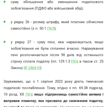
суму збільшення або зменшення податкового
зобов'язання (ПДФО або військовий збір);
у рядку 26 - розмір штрафу, який платник обчислює
самостійно (з п. 50.1
ПКУ
);
у рядку 27 - суму пені, яка нараховується, якщо
зобов'язання не були сплачені вчасно. Нарахування
пені розпочинається після 90 днів від останнього
строку сплати податку (пп. 129.1.3
ПКУ
, а також ст. 25
Закону
№ 2464-VI
).
Зауважимо, що з 1 серпня 2023 року діють тимчасові
податкові послаблення. Тому, згідно з пп. 69.38 підрозд.
10 розд. XX
ПКУ
,
якщо підприємець самостійно виявив і
виправив помилку, яка призвела до заниження податку,