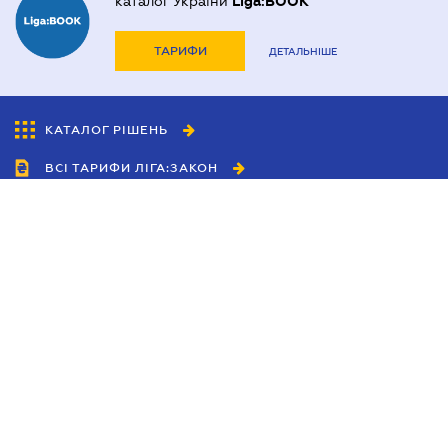
каталог України
Liga:BOOK
ТАРИФИ
ДЕТАЛЬНІШЕ
КАТАЛОГ РІШЕНЬ
ВСІ ТАРИФИ ЛІГА:ЗАКОН
Співробітництво
Агенти
Дилери
Політика конфіденційності
Умови використання сайту
Реклама
Блог