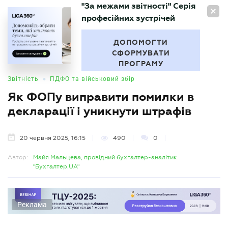
"За межами звітності" Серія
UA
професійних зустрічей
БУХГАЛТЕР
.UA
ДОПОМОГТИ
СФОРМУВАТИ
ПРОГРАМУ
•
Звітність
ПДФО та військовий збір
Як ФОПу виправити помилки в
декларації і уникнути штрафів
20 червня 2025, 16:15
490
0
Автор:
Майя Мальцева, провідний бухгалтер-аналітик
"Бухгалтер.UA"
Реклама