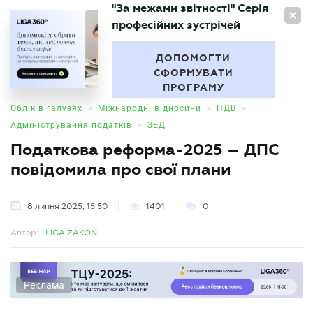
"За межами звітності" Серія
UA
професійних зустрічей
БУХГАЛТЕР
.UA
ДОПОМОГТИ
СФОРМУВАТИ
ПРОГРАМУ
•
•
•
Облік в галузях
Міжнародні відносини
ПДВ
•
Адміністрування податків
ЗЕД
Податкова реформа-2025 – ДПС
повідомила про свої плани
8 липня 2025, 15:50
1401
0
Автор:
LIGA ZAKON
Реклама