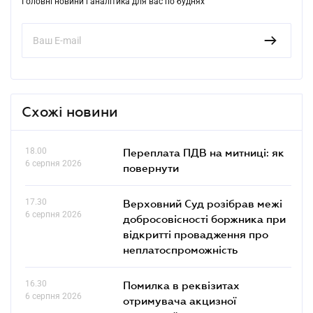
Головні новини і аналітика для вас по буднях
Схожі новини
18.00
Переплата ПДВ на митниці: як
6 серпня 2026
повернути
17.30
Верховний Суд розібрав межі
6 серпня 2026
добросовісності боржника при
відкритті провадження про
неплатоспроможність
16.30
Помилка в реквізитах
6 серпня 2026
отримувача акцизної