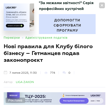
"За межами звітності" Серія
UA
професійних зустрічей
БУХГАЛТЕР
.UA
ДОПОМОГТИ
СФОРМУВАТИ
ПРОГРАМУ
•
Перевірки
Адміністрування податків
Нові правила для Клубу білого
бізнесу – Гетманцев подав
законопроєкт
7 липня 2025, 11:30
774
0
Автор:
LIGA ZAKON
Реклама