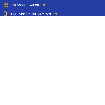
КАТАЛОГ РІШЕНЬ
ВСІ ТАРИФИ ЛІГА:ЗАКОН
Співробітництво
Агенти
Дилери
Політика конфіденційності
Умови використання сайту
Реклама
Блог
Новини компанії
Керівництва
Каталоги компаній
Теми в центрі уваги