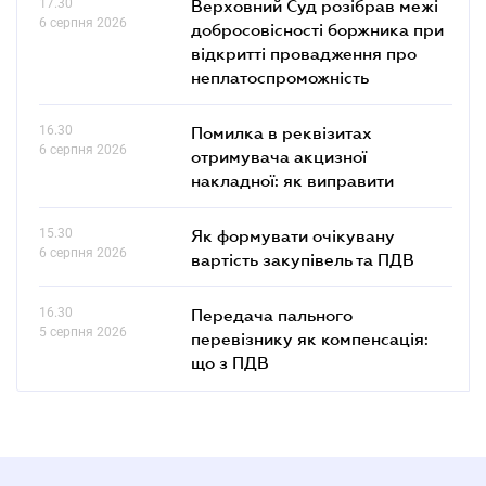
17.30
Верховний Суд розібрав межі
6 серпня 2026
добросовісності боржника при
відкритті провадження про
неплатоспроможність
16.30
Помилка в реквізитах
6 серпня 2026
отримувача акцизної
накладної: як виправити
15.30
Як формувати очікувану
6 серпня 2026
вартість закупівель та ПДВ
16.30
Передача пального
5 серпня 2026
перевізнику як компенсація:
що з ПДВ