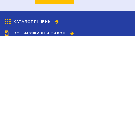
КАТАЛОГ РІШЕНЬ
ВСІ ТАРИФИ ЛІГА:ЗАКОН
Співробітництво
Агенти
Дилери
Політика конфіденційності
Умови використання сайту
Реклама
Блог
Новини компанії
Керівництва