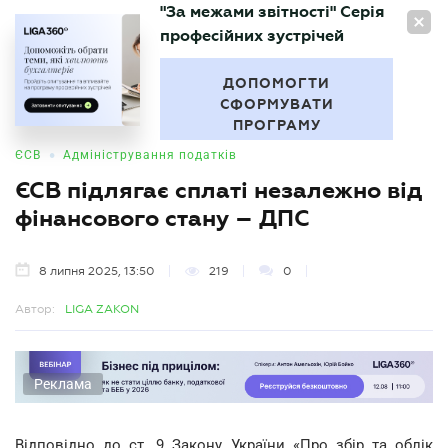
"За межами звітності" Серія
UA
професійних зустрічей
БУХГАЛТЕР
.UA
ДОПОМОГТИ
СФОРМУВАТИ
ПРОГРАМУ
•
ЄСВ
Адміністрування податків
ЄСВ підлягає сплаті незалежно від
фінансового стану – ДПС
8 липня 2025, 13:50
219
0
Автор:
LIGA ZAKON
Реклама
Відповідно до ст. 9 Закону України «Про збір та облік