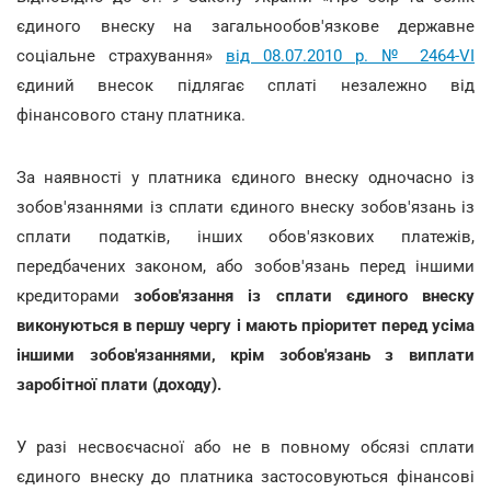
єдиного внеску на загальнообов'язкове державне
соціальне страхування»
від 08.07.2010 р. № 2464-VI
єдиний внесок підлягає сплаті незалежно від
фінансового стану платника.
За наявності у платника єдиного внеску одночасно із
зобов'язаннями із сплати єдиного внеску зобов'язань із
сплати податків, інших обов'язкових платежів,
передбачених законом, або зобов'язань перед іншими
кредиторами
зобов'язання із сплати єдиного внеску
виконуються в першу чергу і мають пріоритет перед усіма
іншими зобов'язаннями, крім зобов'язань з виплати
заробітної плати (доходу).
У разі несвоєчасної або не в повному обсязі сплати
єдиного внеску до платника застосовуються фінансові