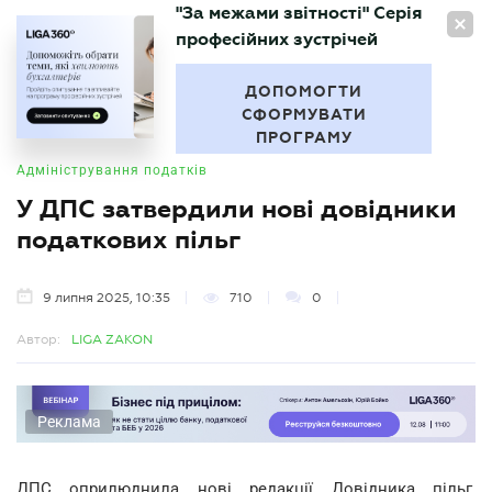
"За межами звітності" Серія
UA
професійних зустрічей
БУХГАЛТЕР
.UA
ДОПОМОГТИ
СФОРМУВАТИ
ПРОГРАМУ
Адміністрування податків
У ДПС затвердили нові довідники
податкових пільг
9 липня 2025, 10:35
710
0
Автор:
LIGA ZAKON
Реклама
ДПС оприлюднила нові редакції Довідника пільг,